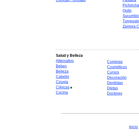
Clínicas - revistas
Pastaza
Pichinch
Quito
Sucumbi
Tungura
Zamora C
Salud y Belleza
Alternativo
Compras
Bebes
Cosméticos
Belleza
Cursos
Cabello
Decoración
Cirugía
Dentistas
Clínicas
Dietas
Cocina
Doctores
Inicio