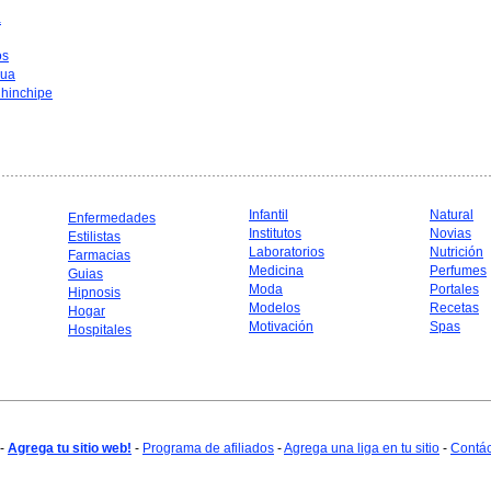
a
os
hua
hinchipe
Infantil
Natural
Enfermedades
Institutos
Novias
Estilistas
Laboratorios
Nutrición
Farmacias
Medicina
Perfumes
Guias
Moda
Portales
Hipnosis
Modelos
Recetas
Hogar
Motivación
Spas
Hospitales
-
Agrega tu sitio web!
-
Programa de afiliados
-
Agrega una liga en tu sitio
-
Contá