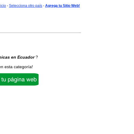
nicio
-
Selecciona otro país
-
Agrega tu Sitio Web!
nicas
en Ecuador
?
en esta categoría!