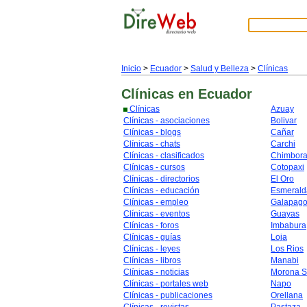
Inicio
>
Ecuador
>
Salud y Belleza
>
Clínicas
Clínicas
en Ecuador
Clínicas
Azuay
Clínicas - asociaciones
Bolivar
Clínicas - blogs
Cañar
Clínicas - chats
Carchi
Clínicas - clasificados
Chimbor
Clínicas - cursos
Cotopaxi
Clínicas - directorios
El Oro
Clínicas - educación
Esmerald
Clínicas - empleo
Galapag
Clínicas - eventos
Guayas
Clínicas - foros
Imbabura
Clínicas - guías
Loja
Clínicas - leyes
Los Rios
Clínicas - libros
Manabi
Clínicas - noticias
Morona S
Clínicas - portales web
Napo
Clínicas - publicaciones
Orellana