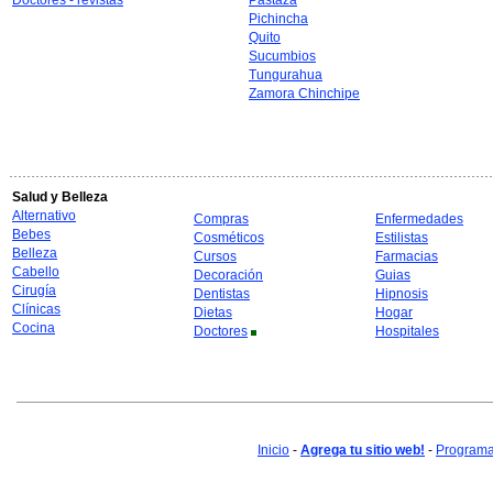
Doctores - revistas
Pastaza
Pichincha
Quito
Sucumbios
Tungurahua
Zamora Chinchipe
Salud y Belleza
Alternativo
Compras
Enfermedades
Bebes
Cosméticos
Estilistas
Belleza
Cursos
Farmacias
Cabello
Decoración
Guias
Cirugía
Dentistas
Hipnosis
Clínicas
Dietas
Hogar
Cocina
Doctores
Hospitales
Inicio
-
Agrega tu sitio web!
-
Programa 