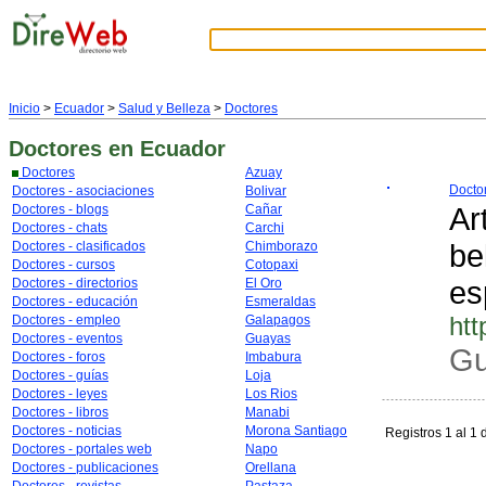
Inicio
>
Ecuador
>
Salud y Belleza
>
Doctores
Doctores
en Ecuador
Doctores
Azuay
Docto
Doctores - asociaciones
Bolivar
Ar
Doctores - blogs
Cañar
Doctores - chats
Carchi
be
Doctores - clasificados
Chimborazo
Doctores - cursos
Cotopaxi
es
Doctores - directorios
El Oro
Doctores - educación
Esmeraldas
ht
Doctores - empleo
Galapagos
Doctores - eventos
Guayas
Gu
Doctores - foros
Imbabura
Doctores - guías
Loja
Doctores - leyes
Los Rios
Doctores - libros
Manabi
Doctores - noticias
Morona Santiago
Registros 1 al 1 
Doctores - portales web
Napo
Doctores - publicaciones
Orellana