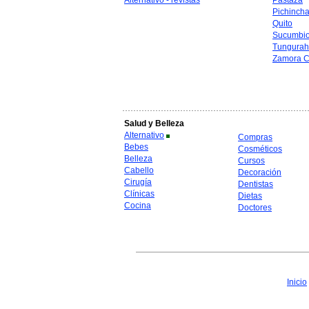
Alternativo - revistas
Pastaza
Pichinch
Quito
Sucumbi
Tungura
Zamora C
Salud y Belleza
Alternativo
Compras
Bebes
Cosméticos
Belleza
Cursos
Cabello
Decoración
Cirugía
Dentistas
Clínicas
Dietas
Cocina
Doctores
Inicio