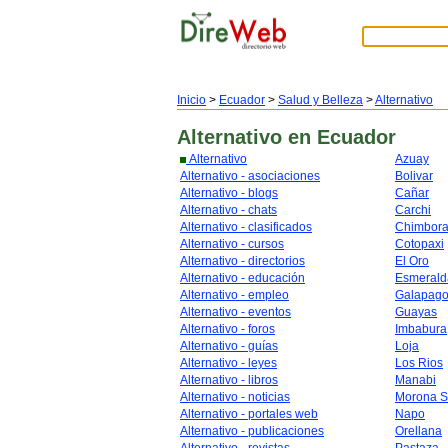
Inicio
>
Ecuador
>
Salud y Belleza
>
Alternativo
Alternativo
en Ecuador
Alternativo
Azuay
Alternativo - asociaciones
Bolivar
Alternativo - blogs
Cañar
Alternativo - chats
Carchi
Alternativo - clasificados
Chimbor
Alternativo - cursos
Cotopaxi
Alternativo - directorios
El Oro
Alternativo - educación
Esmerald
Alternativo - empleo
Galapag
Alternativo - eventos
Guayas
Alternativo - foros
Imbabura
Alternativo - guías
Loja
Alternativo - leyes
Los Rios
Alternativo - libros
Manabi
Alternativo - noticias
Morona S
Alternativo - portales web
Napo
Alternativo - publicaciones
Orellana