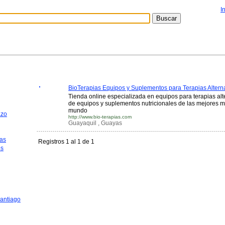
I
BioTerapias Equipos y Suplementos para Terapias Altern
Tienda online especializada en equipos para terapias al
de equipos y suplementos nutricionales de las mejores ma
mundo
azo
http://www.bio-terapias.com
Guayaquil , Guayas
as
Registros 1 al 1 de 1
os
antiago