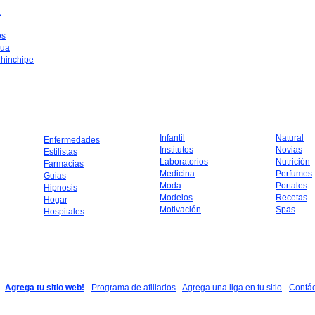
a
os
hua
hinchipe
Infantil
Natural
Enfermedades
Institutos
Novias
Estilistas
Laboratorios
Nutrición
Farmacias
Medicina
Perfumes
Guias
Moda
Portales
Hipnosis
Modelos
Recetas
Hogar
Motivación
Spas
Hospitales
-
Agrega tu sitio web!
-
Programa de afiliados
-
Agrega una liga en tu sitio
-
Contá