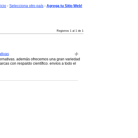
nicio
-
Selecciona otro país
-
Agrega tu Sitio Web!
Registros 1 al 1 de 1
ativas
ternativas. además ofrecemos una gran variedad
rcas con respaldo científico. envíos a todo el