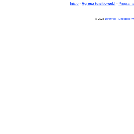
Inicio
-
Agrega tu sitio web!
-
Programa 
© 2024
DireWeb - Directorio 