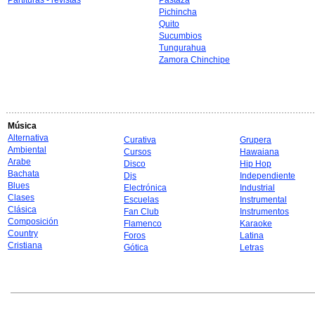
Partituras - revistas
Pastaza
Pichincha
Quito
Sucumbios
Tungurahua
Zamora Chinchipe
Música
Alternativa
Curativa
Grupera
Ambiental
Cursos
Hawaiana
Arabe
Disco
Hip Hop
Bachata
Djs
Independiente
Blues
Electrónica
Industrial
Clases
Escuelas
Instrumental
Clásica
Fan Club
Instrumentos
Composición
Flamenco
Karaoke
Country
Foros
Latina
Cristiana
Gótica
Letras