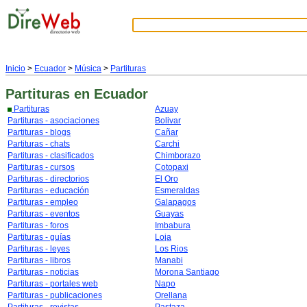
Inicio
>
Ecuador
>
Música
>
Partituras
Partituras
en Ecuador
Partituras
Azuay
Partituras - asociaciones
Bolivar
Partituras - blogs
Cañar
Partituras - chats
Carchi
Partituras - clasificados
Chimborazo
Partituras - cursos
Cotopaxi
Partituras - directorios
El Oro
Partituras - educación
Esmeraldas
Partituras - empleo
Galapagos
Partituras - eventos
Guayas
Partituras - foros
Imbabura
Partituras - guías
Loja
Partituras - leyes
Los Rios
Partituras - libros
Manabi
Partituras - noticias
Morona Santiago
Partituras - portales web
Napo
Partituras - publicaciones
Orellana