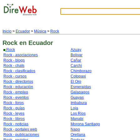
Inicio
>
Ecuador
>
Música
>
Rock
Rock
en Ecuador
Rock
Azuay
Rock - asociaciones
Bolivar
Rock - blogs
Cañar
Rock - chats
Carchi
Rock - clasificados
Chimborazo
Rock - cursos
Cotopaxi
Rock - directorios
El Oro
Rock - educación
Esmeraldas
Rock - empleo
Galapagos
Rock - eventos
Guayas
Rock - foros
Imbabura
Rock - guías
Loja
Rock - leyes
Los Rios
Rock - libros
Manabi
Rock - noticias
Morona Santiago
Rock - portales web
Napo
Rock - publicaciones
Orellana