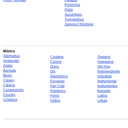
Rock - revistas
Pastaza
Pichincha
Quito
Sucumbios
Tungurahua
Zamora Chinchipe
Música
Alternativa
Curativa
Grupera
Ambiental
Cursos
Hawaiana
Arabe
Disco
Hip Hop
Bachata
Djs
Independiente
Blues
Electrónica
Industrial
Clases
Escuelas
Instrumental
Clásica
Fan Club
Instrumentos
Composición
Flamenco
Karaoke
Country
Foros
Latina
Cristiana
Gótica
Letras