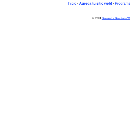
Inicio
-
Agrega tu sitio web!
-
Programa 
© 2024
DireWeb - Directorio 