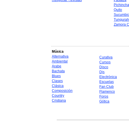
Religiosa - revistas
Pastaza
Pichinch
Quito
Sucumbi
Tungura
Zamora C
Música
Alternativa
Curativa
Ambiental
Cursos
Arabe
Disco
Bachata
Djs
Blues
Electrónica
Clases
Escuelas
Clásica
Fan Club
Composición
Flamenco
Country
Foros
Cristiana
Gótica