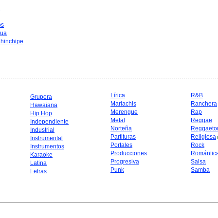
a
os
hua
hinchipe
Lírica
R&B
Grupera
Mariachis
Ranchera
Hawaiana
Merengue
Rap
Hip Hop
Metal
Reggae
Independiente
Norteña
Reggaeto
Industrial
Partituras
Religiosa
Instrumental
Portales
Rock
Instrumentos
Producciones
Romántic
Karaoke
Progresiva
Salsa
Latina
Punk
Samba
Letras