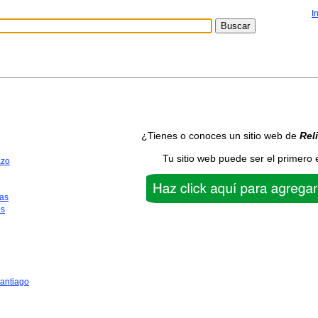
I
¿Tienes o conoces un sitio web de
Rel
Tu sitio web puede ser el primero 
azo
as
os
antiago