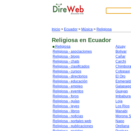
Inicio
>
Ecuador
>
Música
>
Religiosa
Religiosa
en Ecuador
Religiosa
Azuay
Religiosa - asociaciones
Bolivar
Religiosa - blogs
Cañar
Religiosa - chats
Carchi
Religiosa - clasificados
Chimbor
Religiosa - cursos
Cotopaxi
Religiosa - directorios
El Oro
Religiosa - educación
Esmerald
Religiosa - empleo
Galapag
Religiosa - eventos
Guayas
Religiosa - foros
Imbabura
Religiosa - guías
Loja
Religiosa - leyes
Los Rios
Religiosa - libros
Manabi
Religiosa - noticias
Morona S
Religiosa - portales web
Napo
Religiosa - publicaciones
Orellana