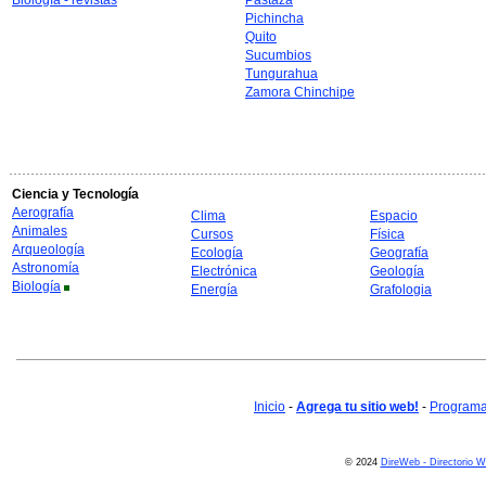
Biología - revistas
Pastaza
Pichincha
Quito
Sucumbios
Tungurahua
Zamora Chinchipe
Ciencia y Tecnología
Aerografía
Clima
Espacio
Animales
Cursos
Física
Arqueología
Ecología
Geografía
Astronomía
Electrónica
Geología
Biología
Energía
Grafologia
Inicio
-
Agrega tu sitio web!
-
Programa 
© 2024
DireWeb - Directorio 