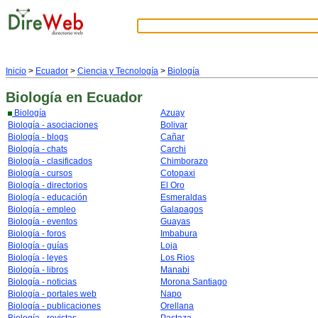
Inicio
>
Ecuador
>
Ciencia y Tecnología
>
Biología
Biología
en Ecuador
Biología
Azuay
Biología - asociaciones
Bolivar
Biología - blogs
Cañar
Biología - chats
Carchi
Biología - clasificados
Chimborazo
Biología - cursos
Cotopaxi
Biología - directorios
El Oro
Biología - educación
Esmeraldas
Biología - empleo
Galapagos
Biología - eventos
Guayas
Biología - foros
Imbabura
Biología - guías
Loja
Biología - leyes
Los Rios
Biología - libros
Manabi
Biología - noticias
Morona Santiago
Biología - portales web
Napo
Biología - publicaciones
Orellana