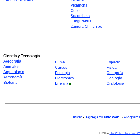
Energía - revistas
Pastaza
Pichincha
Quito
Sucumbios
Tungurahua
Zamora Chinchipe
Ciencia y Tecnología
Aerografía
Clima
Espacio
Animales
Cursos
Física
Arqueología
Ecología
Geografía
Astronomía
Electrónica
Geología
Biología
Energía
Grafologia
Inicio
-
Agrega tu sitio web!
-
Programa 
© 2024
DireWeb - Directorio 