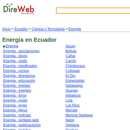
Inicio
>
Ecuador
>
Ciencia y Tecnología
>
Energía
Energía
en Ecuador
Energía
Azuay
Energía - asociaciones
Bolivar
Energía - blogs
Cañar
Energía - chats
Carchi
Energía - clasificados
Chimborazo
Energía - cursos
Cotopaxi
Energía - directorios
El Oro
Energía - educación
Esmeraldas
Energía - empleo
Galapagos
Energía - eventos
Guayas
Energía - foros
Imbabura
Energía - guías
Loja
Energía - leyes
Los Rios
Energía - libros
Manabi
Energía - noticias
Morona Santiago
Energía - portales web
Napo
Energía - publicaciones
Orellana