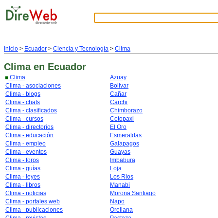
Inicio
>
Ecuador
>
Ciencia y Tecnología
>
Clima
Clima
en Ecuador
Clima
Azuay
Clima - asociaciones
Bolivar
Clima - blogs
Cañar
Clima - chats
Carchi
Clima - clasificados
Chimborazo
Clima - cursos
Cotopaxi
Clima - directorios
El Oro
Clima - educación
Esmeraldas
Clima - empleo
Galapagos
Clima - eventos
Guayas
Clima - foros
Imbabura
Clima - guías
Loja
Clima - leyes
Los Rios
Clima - libros
Manabi
Clima - noticias
Morona Santiago
Clima - portales web
Napo
Clima - publicaciones
Orellana