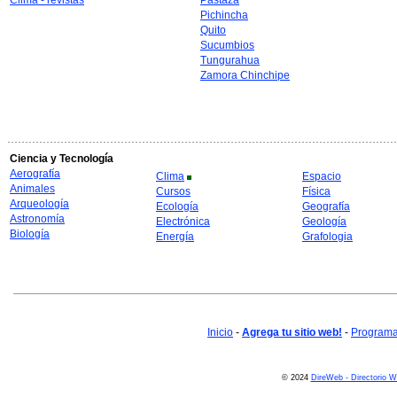
Clima - revistas
Pastaza
Pichincha
Quito
Sucumbios
Tungurahua
Zamora Chinchipe
Ciencia y Tecnología
Aerografía
Clima
Espacio
Animales
Cursos
Física
Arqueología
Ecología
Geografía
Astronomía
Electrónica
Geología
Biología
Energía
Grafologia
Inicio
-
Agrega tu sitio web!
-
Programa 
© 2024
DireWeb - Directorio 