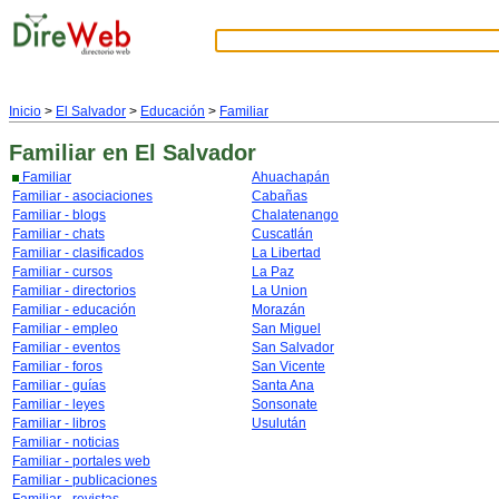
Inicio
>
El Salvador
>
Educación
>
Familiar
Familiar
en El Salvador
Familiar
Ahuachapán
Familiar - asociaciones
Cabañas
Familiar - blogs
Chalatenango
Familiar - chats
Cuscatlán
Familiar - clasificados
La Libertad
Familiar - cursos
La Paz
Familiar - directorios
La Union
Familiar - educación
Morazán
Familiar - empleo
San Miguel
Familiar - eventos
San Salvador
Familiar - foros
San Vicente
Familiar - guías
Santa Ana
Familiar - leyes
Sonsonate
Familiar - libros
Usulután
Familiar - noticias
Familiar - portales web
Familiar - publicaciones