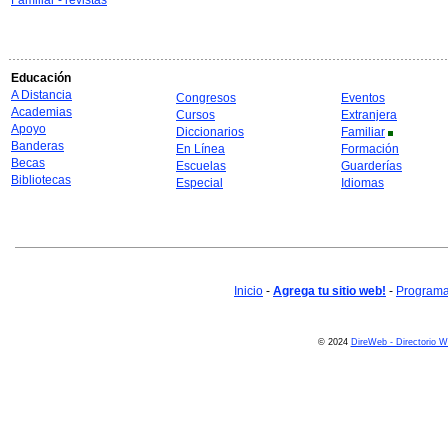
Familiar - revistas
Educación
A Distancia
Congresos
Eventos
Academias
Cursos
Extranjera
Apoyo
Diccionarios
Familiar
Banderas
En Línea
Formación
Becas
Escuelas
Guarderías
Bibliotecas
Especial
Idiomas
Inicio
-
Agrega tu sitio web!
-
Programa 
© 2024
DireWeb - Directorio 