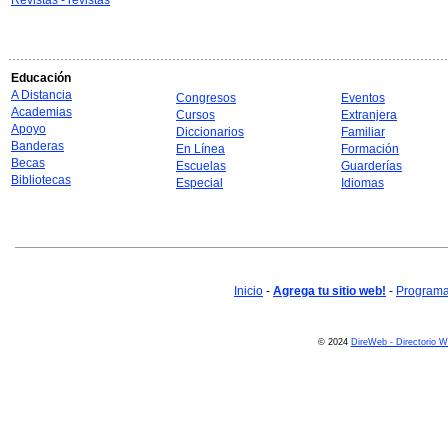
Revistas - revistas
Educación
A Distancia
Congresos
Eventos
Academias
Cursos
Extranjera
Apoyo
Diccionarios
Familiar
Banderas
En Línea
Formación
Becas
Escuelas
Guarderías
Bibliotecas
Especial
Idiomas
Inicio
-
Agrega tu sitio web!
-
Programa 
© 2024
DireWeb - Directorio 