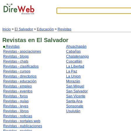
Inicio
>
El Salvador
>
Educación
>
Revistas
Revistas
en El Salvador
Revistas
Ahuachapán
Revistas - asociaciones
Cabañas
Revistas - blogs
Chalatenango
Revistas - chats
Cuscatlán
Revistas - clasificados
La Libertad
Revistas - cursos
La Paz
Revistas - directorios
La Union
Revistas - educación
Morazán
Revistas - empleo
San Miguel
Revistas - eventos
San Salvador
Revistas - foros
San Vicente
Revistas - guías
Santa Ana
Revistas - leyes
Sonsonate
Revistas - libros
Usulután
Revistas - noticias
Revistas - portales web
Revistas - publicaciones