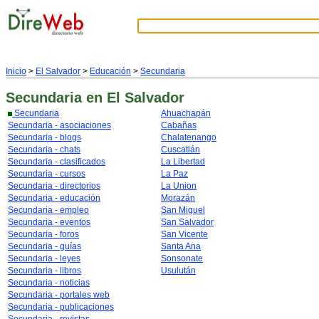
Inicio
>
El Salvador
>
Educación
>
Secundaria
Secundaria
en El Salvador
Secundaria
Ahuachapán
Secundaria - asociaciones
Cabañas
Secundaria - blogs
Chalatenango
Secundaria - chats
Cuscatlán
Secundaria - clasificados
La Libertad
Secundaria - cursos
La Paz
Secundaria - directorios
La Union
Secundaria - educación
Morazán
Secundaria - empleo
San Miguel
Secundaria - eventos
San Salvador
Secundaria - foros
San Vicente
Secundaria - guías
Santa Ana
Secundaria - leyes
Sonsonate
Secundaria - libros
Usulután
Secundaria - noticias
Secundaria - portales web
Secundaria - publicaciones