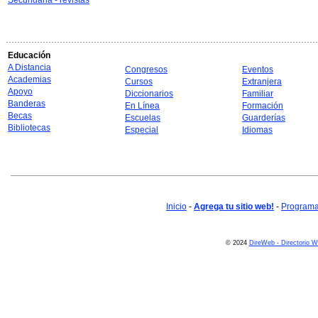
Secundaria - revistas
Educación
A Distancia
Congresos
Eventos
Academias
Cursos
Extranjera
Apoyo
Diccionarios
Familiar
Banderas
En Línea
Formación
Becas
Escuelas
Guarderías
Bibliotecas
Especial
Idiomas
Inicio
-
Agrega tu sitio web!
-
Programa 
© 2024
DireWeb - Directorio 