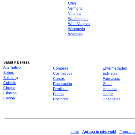
Utah
Vermont
Virginia
Washington
West Virginia
Wisconsin
Wyoming
Salud y Belleza
Alternativo
Compras
Enfermedades
Bebes
Cosméticos
Estilistas
Belleza
Cursos
Farmacias
Cabello
Decoración
Guias
Cirugía
Dentistas
Hipnosis
Clínicas
Dietas
Hogar
Cocina
Doctores
Hospitales
Inicio
-
Agrega tu sitio web!
-
Programa 