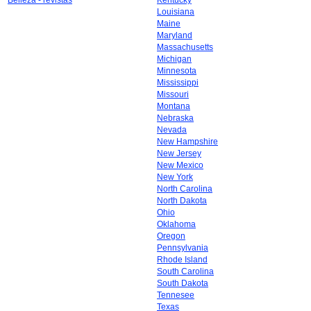
Belleza - revistas
Kentucky
Louisiana
Maine
Maryland
Massachusetts
Michigan
Minnesota
Mississippi
Missouri
Montana
Nebraska
Nevada
New Hampshire
New Jersey
New Mexico
New York
North Carolina
North Dakota
Ohio
Oklahoma
Oregon
Pennsylvania
Rhode Island
South Carolina
South Dakota
Tennesee
Texas