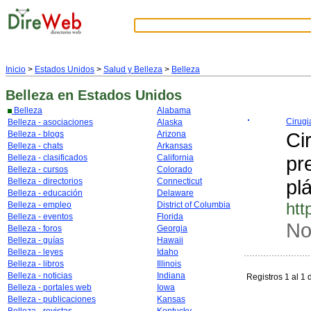
Inicio
>
Estados Unidos
>
Salud y Belleza
>
Belleza
Belleza
en Estados Unidos
Belleza
Alabama
Cirugi
Belleza - asociaciones
Alaska
Ci
Belleza - blogs
Arizona
Belleza - chats
Arkansas
pr
Belleza - clasificados
California
Belleza - cursos
Colorado
pl
Belleza - directorios
Connecticut
Belleza - educación
Delaware
htt
Belleza - empleo
District of Columbia
Belleza - eventos
Florida
No
Belleza - foros
Georgia
Belleza - guías
Hawaii
Belleza - leyes
Idaho
Belleza - libros
Illinois
Belleza - noticias
Indiana
Registros 1 al 1 
Belleza - portales web
Iowa
Belleza - publicaciones
Kansas