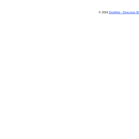
© 2024
DireWeb - Directorio 