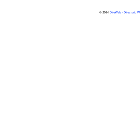
© 2024
DireWeb - Directorio 