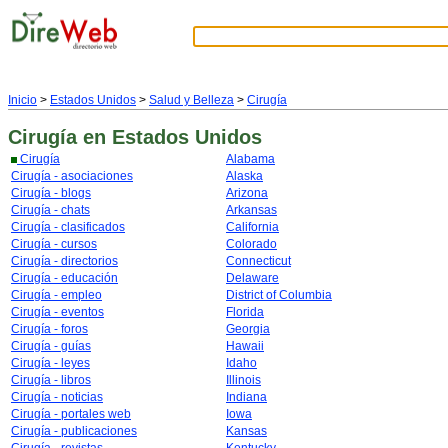
Inicio
>
Estados Unidos
>
Salud y Belleza
>
Cirugía
Cirugía
en Estados Unidos
Cirugía
Alabama
Cirugía - asociaciones
Alaska
Cirugía - blogs
Arizona
Cirugía - chats
Arkansas
Cirugía - clasificados
California
Cirugía - cursos
Colorado
Cirugía - directorios
Connecticut
Cirugía - educación
Delaware
Cirugía - empleo
District of Columbia
Cirugía - eventos
Florida
Cirugía - foros
Georgia
Cirugía - guías
Hawaii
Cirugía - leyes
Idaho
Cirugía - libros
Illinois
Cirugía - noticias
Indiana
Cirugía - portales web
Iowa
Cirugía - publicaciones
Kansas