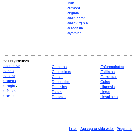
Utah
Vermont
Virginia
Washington
West Virginia
Wisconsin
Wyoming
Salud y Belleza
Alternativo
Compras
Enfermedades
Bebes
Cosméticos
Estilistas
Belleza
Cursos
Farmacias
Cabello
Decoración
Guias
Cirugía
Dentistas
Hipnosis
Clínicas
Dietas
Hogar
Cocina
Doctores
Hospitales
Inicio
-
Agrega tu sitio web!
-
Programa 