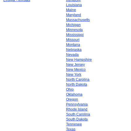
Cirugía - revistas
Kentucky
Louisiana
Maine
Maryland
Massachusetts
Michigan
Minnesota
Mississippi
Missouri
Montana
Nebraska
Nevada
New Hampshire
New Jersey
New Mexico
New York
North Carolina
North Dakota
Ohio
Oklahoma
Oregon
Pennsylvania
Rhode Island
South Carolina
South Dakota
Tennesee
Texas