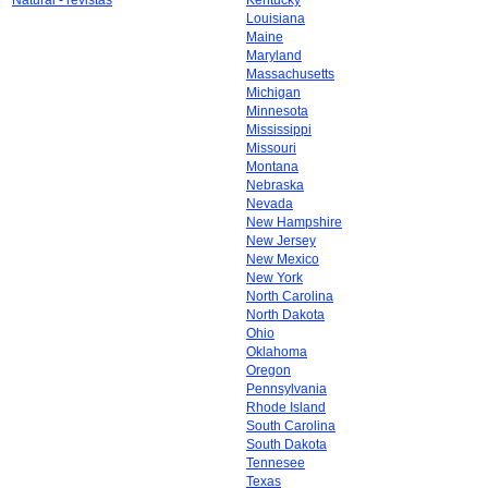
Natural - revistas
Kentucky
Louisiana
Maine
Maryland
Massachusetts
Michigan
Minnesota
Mississippi
Missouri
Montana
Nebraska
Nevada
New Hampshire
New Jersey
New Mexico
New York
North Carolina
North Dakota
Ohio
Oklahoma
Oregon
Pennsylvania
Rhode Island
South Carolina
South Dakota
Tennesee
Texas