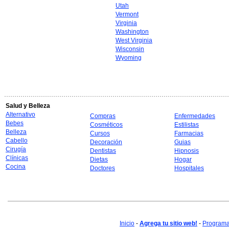
Utah
Vermont
Virginia
Washington
West Virginia
Wisconsin
Wyoming
Salud y Belleza
Alternativo
Compras
Enfermedades
Bebes
Cosméticos
Estilistas
Belleza
Cursos
Farmacias
Cabello
Decoración
Guias
Cirugía
Dentistas
Hipnosis
Clínicas
Dietas
Hogar
Cocina
Doctores
Hospitales
Inicio
-
Agrega tu sitio web!
-
Programa 