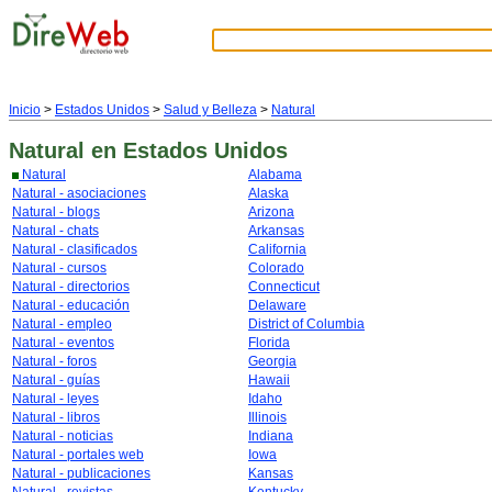
Inicio
>
Estados Unidos
>
Salud y Belleza
>
Natural
Natural
en Estados Unidos
Natural
Alabama
Natural - asociaciones
Alaska
Natural - blogs
Arizona
Natural - chats
Arkansas
Natural - clasificados
California
Natural - cursos
Colorado
Natural - directorios
Connecticut
Natural - educación
Delaware
Natural - empleo
District of Columbia
Natural - eventos
Florida
Natural - foros
Georgia
Natural - guías
Hawaii
Natural - leyes
Idaho
Natural - libros
Illinois
Natural - noticias
Indiana
Natural - portales web
Iowa
Natural - publicaciones
Kansas