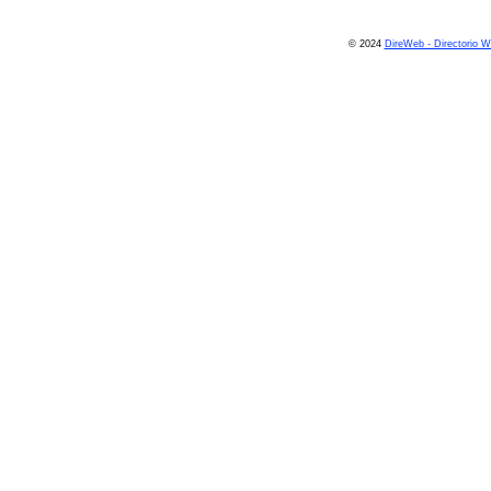
© 2024
DireWeb - Directorio 