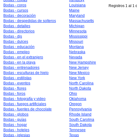
Bodas - copas
Kentucky
Bodas - coros
Louisiana
Registros 1 al 1 
Bodas - cursos
Maine
Bodas - decoración
Maryland
Bodas - despedidas de solteros
Massachusetts
Bodas - detalles
Michigan
Bodas - directorios
Minnesota
Bodas - djs
Mississippi
Bodas - dulces
Missouri
Bodas - educación
Montana
Bodas - empleo
Nebraska
Bodas - en el extranjero
Nevada
Bodas - en la playa
New Hampshire
Bodas - entrenadores
New Jersey
Bodas - esculturas de hielo
New Mexico
Bodas - estilistas
New York
Bodas - eventos
North Carolina
Bodas - flores
North Dakota
Bodas - foros
Ohio
Bodas - fotografía y video
Oklahoma
Bodas - fuegos artificiales
Oregon
Bodas - fuentes de chocolate
Pennsylvania
Bodas - globos
Rhode Island
Bodas - guías
South Carolina
Bodas - hogar
South Dakota
Bodas - hoteles
Tennesee
Bodas - iglesias
Texas