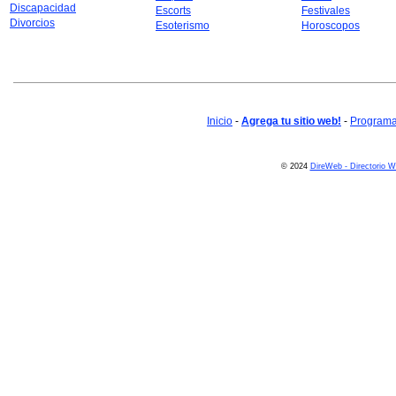
Discapacidad
Escorts
Festivales
Divorcios
Esoterismo
Horoscopos
Inicio
-
Agrega tu sitio web!
-
Programa 
© 2024
DireWeb - Directorio 