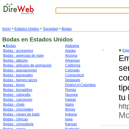
Inicio
>
Estados Unidos
>
Sociedad
>
Bodas
Bodas
en Estados Unidos
Bodas
Alabama
Eve
Bodas - accesorios
Alaska
Em
Bodas - agencias de viaje
Arizona
Bodas - albums
Arkansas
se
Bodas - artículos de animación
California
Bodas - asociaciones
Colorado
co
Bodas - banquetes
Connecticut
Bodas - bienes raices
Delaware
ti
Bodas - blogs
District of Columbia
Bodas - bocadillos
Florida
tu
Bodas - caligrafía
Georgia
Bodas - canciones
Hawaii
htt
Bodas - chats
Idaho
Bodas - chocolates
Illinois
Mc
Bodas - clases de baile
Indiana
Bodas - clínicas
Iowa
Bodas - consultoría
Kansas