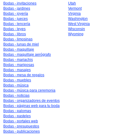
Bodas - invitaciones
Utah
Bodas - jardines
Vermont
Bodas - joyería
Virginia
Bodas - jueces
Washington
Bodas - lencería
West Virginia
Bodas - leyes
Wisconsin
Bodas - libros
Wyoming
Bodas - limosinas
Bodas - lunas de miel
Bodas - maquillaje
Bodas - maquillaje aerógrafo
Bodas - mariachis
Bodas - mariposas
Bodas - masajes
Bodas - mesa de regalos
Bodas - muebles
Bodas - música
Bodas - música para ceremonia
Bodas - noticias
Bodas - organizadores de eventos
Bodas - páginas web para tu boda
Bodas - palomas
Bodas - pasteles
Bodas - portales web
Bodas - presupuestos
Bodas - publicaciones