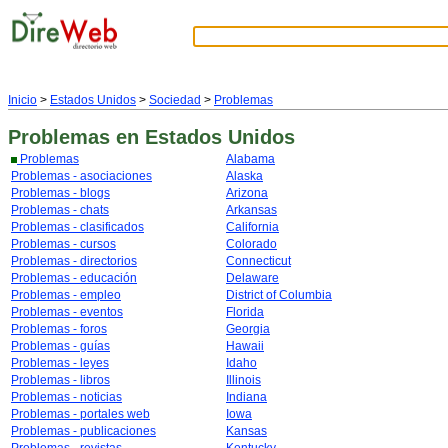
Inicio
>
Estados Unidos
>
Sociedad
>
Problemas
Problemas
en Estados Unidos
Problemas
Alabama
Problemas - asociaciones
Alaska
Problemas - blogs
Arizona
Problemas - chats
Arkansas
Problemas - clasificados
California
Problemas - cursos
Colorado
Problemas - directorios
Connecticut
Problemas - educación
Delaware
Problemas - empleo
District of Columbia
Problemas - eventos
Florida
Problemas - foros
Georgia
Problemas - guías
Hawaii
Problemas - leyes
Idaho
Problemas - libros
Illinois
Problemas - noticias
Indiana
Problemas - portales web
Iowa
Problemas - publicaciones
Kansas