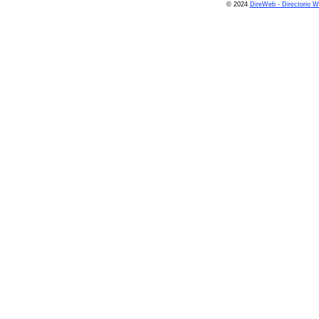
© 2024
DireWeb - Directorio 