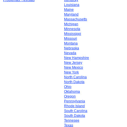
Problemas - revistas
Kentucky
Louisiana
Maine
Maryland
Massachusetts
Michigan
Minnesota
Mississippi
Missouri
Montana
Nebraska
Nevada
New Hampshire
New Jersey
New Mexico
New York
North Carolina
North Dakota
Ohio
Oklahoma
Oregon
Pennsylvania
Rhode Island
South Carolina
South Dakota
Tennesee
Texas