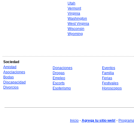
Utah
Vermont
Virginia
Washington
West Virginia
Wisconsin
Wyoming
Sociedad
Amistad
Donaciones
Eventos
Asociaciones
Drogas
Familia
Bodas
Empleo
Ferias
Discapacidad
Escorts
Festivales
Divorcios
Esoterismo
Horoscopos
Inicio
-
Agrega tu sitio web!
-
Programa 