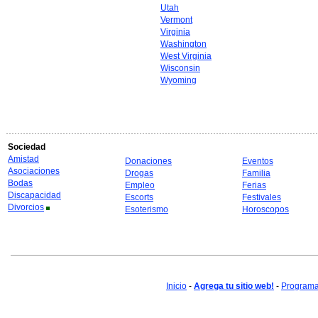
Utah
Vermont
Virginia
Washington
West Virginia
Wisconsin
Wyoming
Sociedad
Amistad
Donaciones
Eventos
Asociaciones
Drogas
Familia
Bodas
Empleo
Ferias
Discapacidad
Escorts
Festivales
Divorcios
Esoterismo
Horoscopos
Inicio
-
Agrega tu sitio web!
-
Programa 