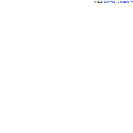
© 2024
DireWeb - Directorio 