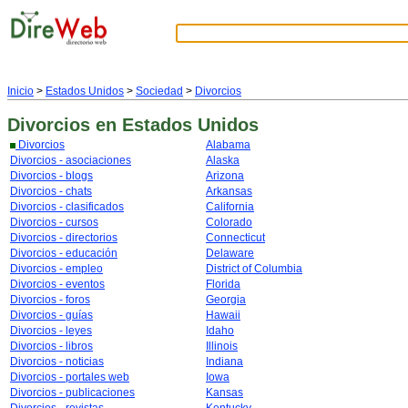
Inicio
>
Estados Unidos
>
Sociedad
>
Divorcios
Divorcios
en Estados Unidos
Divorcios
Alabama
Divorcios - asociaciones
Alaska
Divorcios - blogs
Arizona
Divorcios - chats
Arkansas
Divorcios - clasificados
California
Divorcios - cursos
Colorado
Divorcios - directorios
Connecticut
Divorcios - educación
Delaware
Divorcios - empleo
District of Columbia
Divorcios - eventos
Florida
Divorcios - foros
Georgia
Divorcios - guías
Hawaii
Divorcios - leyes
Idaho
Divorcios - libros
Illinois
Divorcios - noticias
Indiana
Divorcios - portales web
Iowa
Divorcios - publicaciones
Kansas