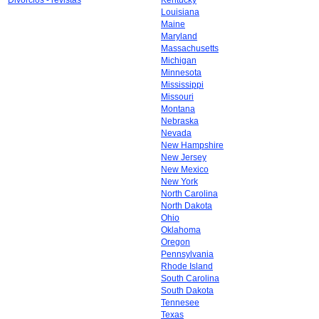
Divorcios - revistas
Kentucky
Louisiana
Maine
Maryland
Massachusetts
Michigan
Minnesota
Mississippi
Missouri
Montana
Nebraska
Nevada
New Hampshire
New Jersey
New Mexico
New York
North Carolina
North Dakota
Ohio
Oklahoma
Oregon
Pennsylvania
Rhode Island
South Carolina
South Dakota
Tennesee
Texas