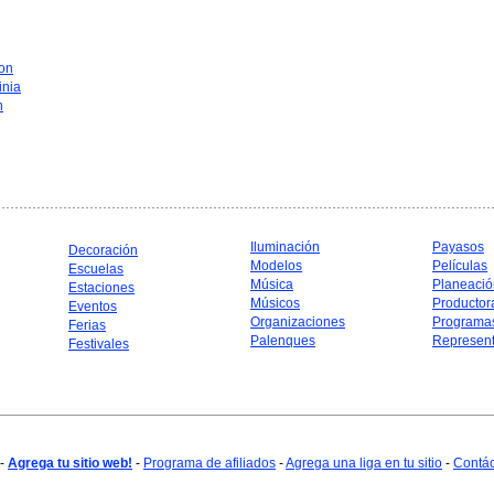
on
inia
n
Iluminación
Payasos
Decoración
Modelos
Películas
Escuelas
Música
Planeació
Estaciones
Músicos
Productor
Eventos
Organizaciones
Programa
Ferias
Palenques
Represent
Festivales
-
Agrega tu sitio web!
-
Programa de afiliados
-
Agrega una liga en tu sitio
-
Contá