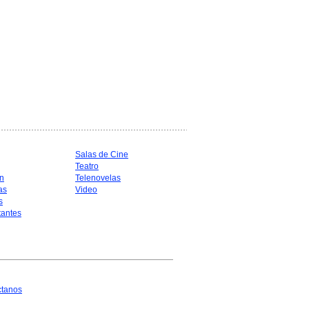
Salas de Cine
Teatro
n
Telenovelas
as
Video
s
antes
ctanos