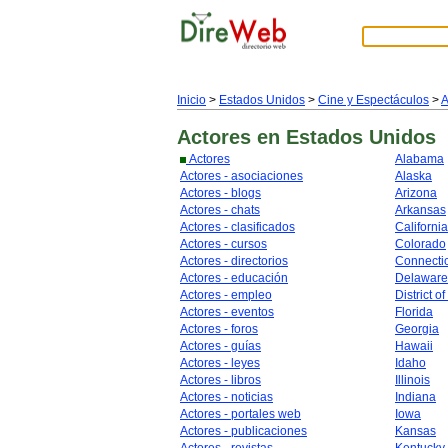
Inicio
>
Estados Unidos
>
Cine y Espectáculos
>
A
Actores
en Estados Unidos
Actores
Alabama
Actores - asociaciones
Alaska
Actores - blogs
Arizona
Actores - chats
Arkansas
Actores - clasificados
California
Actores - cursos
Colorado
Actores - directorios
Connecti
Actores - educación
Delaware
Actores - empleo
District o
Actores - eventos
Florida
Actores - foros
Georgia
Actores - guías
Hawaii
Actores - leyes
Idaho
Actores - libros
Illinois
Actores - noticias
Indiana
Actores - portales web
Iowa
Actores - publicaciones
Kansas