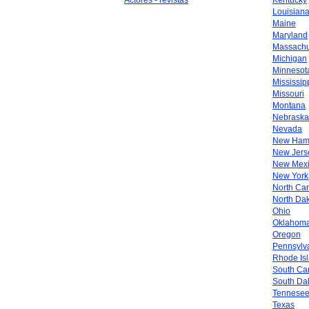
Actores - revistas
Kentucky
Louisian
Maine
Maryland
Massachu
Michigan
Minnesot
Mississip
Missouri
Montana
Nebraska
Nevada
New Ham
New Jers
New Mex
New York
North Car
North Da
Ohio
Oklahom
Oregon
Pennsylv
Rhode Is
South Car
South Da
Tennese
Texas