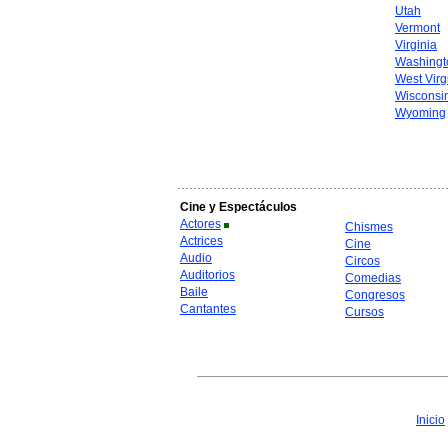
Utah
Vermont
Virginia
Washingt
West Virg
Wisconsi
Wyoming
Cine y Espectáculos
Actores
Chismes
Actrices
Cine
Audio
Circos
Auditorios
Comedias
Baile
Congresos
Cantantes
Cursos
Inicio