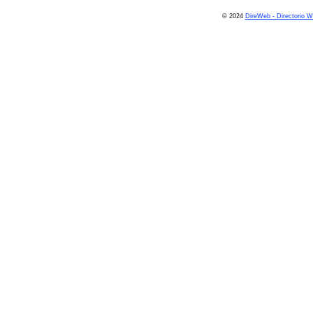
© 2024
DireWeb - Directorio 