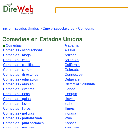
Inicio
>
Estados Unidos
>
Cine y Espectáculos
>
Comedias
Comedias
en Estados Unidos
Comedias
Alabama
Comedias - asociaciones
Alaska
Comedias - blogs
Arizona
Comedias - chats
Arkansas
Comedias - clasificados
California
Comedias - cursos
Colorado
Comedias - directorios
Connecticut
Comedias - educación
Delaware
Comedias - empleo
District of Columbia
Comedias - eventos
Florida
Comedias - foros
Georgia
Comedias - guías
Hawaii
Comedias - leyes
Idaho
Comedias - libros
Illinois
Comedias - noticias
Indiana
Comedias - portales web
Iowa
Comedias - publicaciones
Kansas