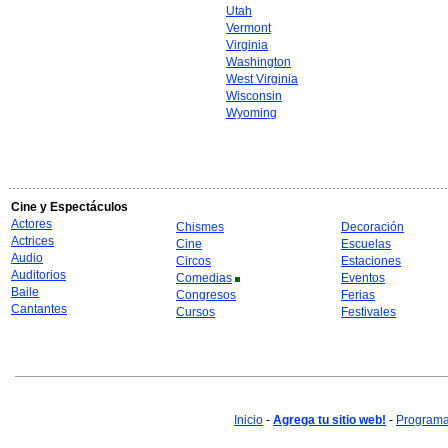
Utah
Vermont
Virginia
Washington
West Virginia
Wisconsin
Wyoming
Cine y Espectáculos
Actores
Chismes
Decoración
Actrices
Cine
Escuelas
Audio
Circos
Estaciones
Auditorios
Comedias
Eventos
Baile
Congresos
Ferias
Cantantes
Cursos
Festivales
Inicio
-
Agrega tu sitio web!
-
Programa 