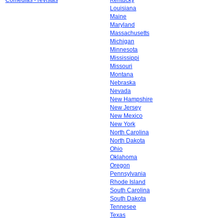
Comedias - revistas
Kentucky
Louisiana
Maine
Maryland
Massachusetts
Michigan
Minnesota
Mississippi
Missouri
Montana
Nebraska
Nevada
New Hampshire
New Jersey
New Mexico
New York
North Carolina
North Dakota
Ohio
Oklahoma
Oregon
Pennsylvania
Rhode Island
South Carolina
South Dakota
Tennesee
Texas