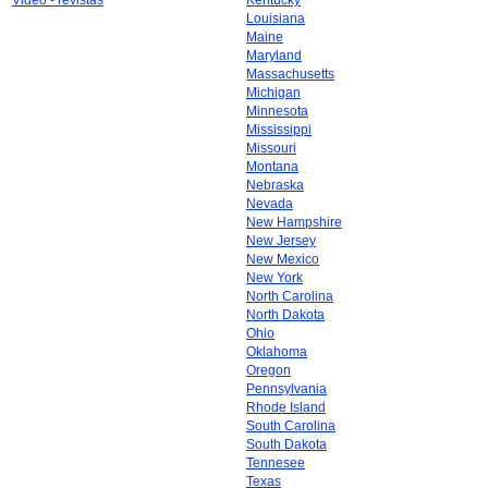
Video - revistas
Kentucky
Louisiana
Maine
Maryland
Massachusetts
Michigan
Minnesota
Mississippi
Missouri
Montana
Nebraska
Nevada
New Hampshire
New Jersey
New Mexico
New York
North Carolina
North Dakota
Ohio
Oklahoma
Oregon
Pennsylvania
Rhode Island
South Carolina
South Dakota
Tennesee
Texas