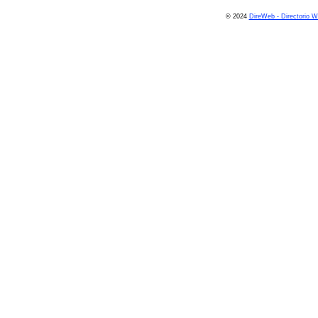
© 2024
DireWeb - Directorio 