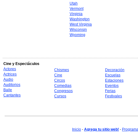
Utah
Vermont
Virginia
Washington
West Virginia
Wisconsin
Wyoming
Cine y Espectáculos
Actores
Chismes
Decoración
Actrices
Cine
Escuelas
Audio
Circos
Estaciones
Auditorios
Comedias
Eventos
Baile
Congresos
Ferias
Cantantes
Cursos
Festivales
Inicio
-
Agrega tu sitio web!
-
Programa 