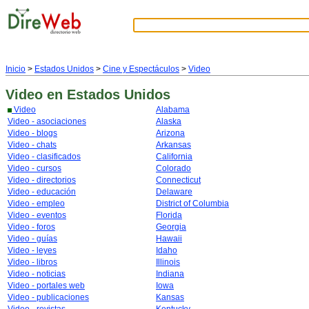
Inicio
>
Estados Unidos
>
Cine y Espectáculos
>
Video
Video
en Estados Unidos
Video
Alabama
Video - asociaciones
Alaska
Video - blogs
Arizona
Video - chats
Arkansas
Video - clasificados
California
Video - cursos
Colorado
Video - directorios
Connecticut
Video - educación
Delaware
Video - empleo
District of Columbia
Video - eventos
Florida
Video - foros
Georgia
Video - guías
Hawaii
Video - leyes
Idaho
Video - libros
Illinois
Video - noticias
Indiana
Video - portales web
Iowa
Video - publicaciones
Kansas