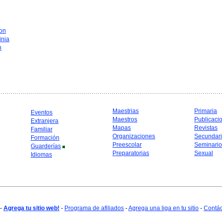
on
inia
n
Maestrias
Primaria
Eventos
Maestros
Publicaci
Extranjera
Mapas
Revistas
Familiar
Organizaciones
Secundar
Formación
Preescolar
Seminario
Guarderías
Preparatorias
Sexual
Idiomas
-
Agrega tu sitio web!
-
Programa de afiliados
-
Agrega una liga en tu sitio
-
Contá