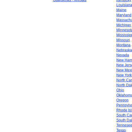
Guarderías - revistas
Kentucky
Louisian
Maine
Maryland
Massachu
Michigan
Minnesot
Mississip
Missouri
Montana
Nebraska
Nevada
New Ham
New Jers
New Mex
New York
North Car
North Da
Ohio
Oklahom
Oregon
Pennsylv
Rhode Is
South Car
South Da
Tennese
Texas