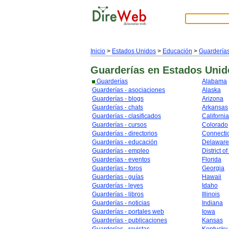
Inicio
>
Estados Unidos
>
Educación
>
Guardería
Guarderías
en Estados Unid
Guarderías
Alabama
Guarderías - asociaciones
Alaska
Guarderías - blogs
Arizona
Guarderías - chats
Arkansas
Guarderías - clasificados
California
Guarderías - cursos
Colorado
Guarderías - directorios
Connecti
Guarderías - educación
Delaware
Guarderías - empleo
District o
Guarderías - eventos
Florida
Guarderías - foros
Georgia
Guarderías - guías
Hawaii
Guarderías - leyes
Idaho
Guarderías - libros
Illinois
Guarderías - noticias
Indiana
Guarderías - portales web
Iowa
Guarderías - publicaciones
Kansas