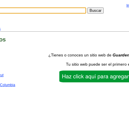
I
s
os
¿Tienes o conoces un sitio web de
Guarder
Tu sitio web puede ser el primero 
cut
f Columbia