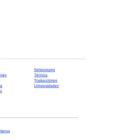
Simposiums
ones
Técnica
Traducciones
ia
Universidades
s
ctanos