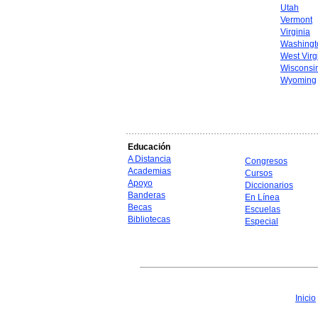
Utah
Vermont
Virginia
Washingt
West Virg
Wisconsi
Wyoming
Educación
A Distancia
Congresos
Academias
Cursos
Apoyo
Diccionarios
Banderas
En Línea
Becas
Escuelas
Bibliotecas
Especial
Inicio