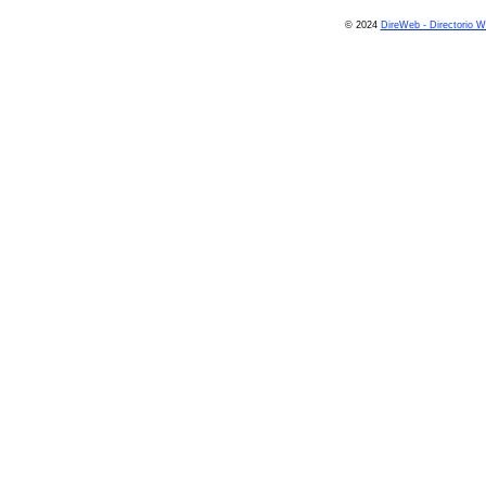
© 2024
DireWeb - Directorio 