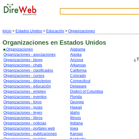
Inicio
>
Estados Unidos
>
Educación
>
Organizaciones
Organizaciones
en Estados Unidos
Organizaciones
Alabama
Organizaciones - asociaciones
Alaska
¿T
Organizaciones - blogs
Arizona
Organizaciones - chats
Arkansas
Organizaciones - clasificados
California
Organizaciones - cursos
Colorado
Organizaciones - directorios
Connecticut
Organizaciones - educación
Delaware
Organizaciones - empleo
District of Columbia
Organizaciones - eventos
Florida
Organizaciones - foros
Georgia
Organizaciones - guías
Hawaii
Organizaciones - leyes
Idaho
Organizaciones - libros
Illinois
Organizaciones - noticias
Indiana
Organizaciones - portales web
Iowa
Organizaciones - publicaciones
Kansas