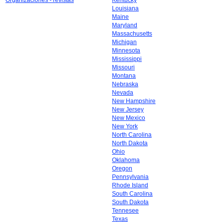
Organizaciones - revistas
Kentucky
Louisiana
Maine
Maryland
Massachusetts
Michigan
Minnesota
Mississippi
Missouri
Montana
Nebraska
Nevada
New Hampshire
New Jersey
New Mexico
New York
North Carolina
North Dakota
Ohio
Oklahoma
Oregon
Pennsylvania
Rhode Island
South Carolina
South Dakota
Tennesee
Texas