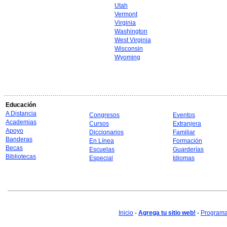
Utah
Vermont
Virginia
Washington
West Virginia
Wisconsin
Wyoming
Educación
A Distancia
Congresos
Eventos
Academias
Cursos
Extranjera
Apoyo
Diccionarios
Familiar
Banderas
En Línea
Formación
Becas
Escuelas
Guarderías
Bibliotecas
Especial
Idiomas
Inicio
-
Agrega tu sitio web!
-
Programa 