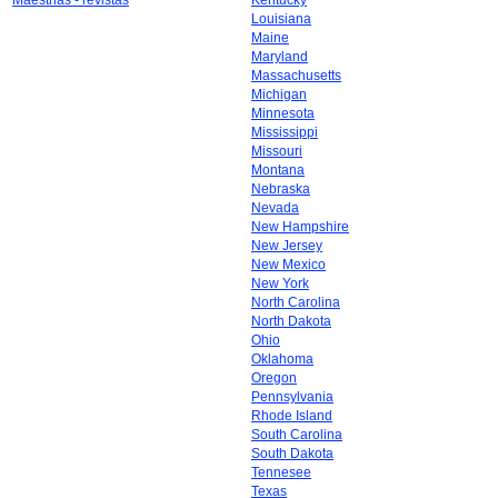
Maestrias - revistas
Kentucky
Louisiana
Maine
Maryland
Massachusetts
Michigan
Minnesota
Mississippi
Missouri
Montana
Nebraska
Nevada
New Hampshire
New Jersey
New Mexico
New York
North Carolina
North Dakota
Ohio
Oklahoma
Oregon
Pennsylvania
Rhode Island
South Carolina
South Dakota
Tennesee
Texas