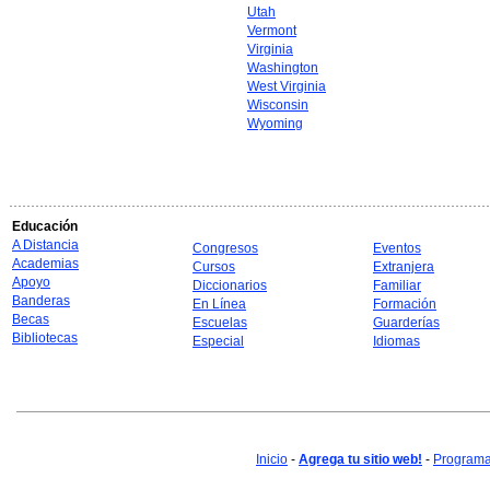
Utah
Vermont
Virginia
Washington
West Virginia
Wisconsin
Wyoming
Educación
A Distancia
Congresos
Eventos
Academias
Cursos
Extranjera
Apoyo
Diccionarios
Familiar
Banderas
En Línea
Formación
Becas
Escuelas
Guarderías
Bibliotecas
Especial
Idiomas
Inicio
-
Agrega tu sitio web!
-
Programa 