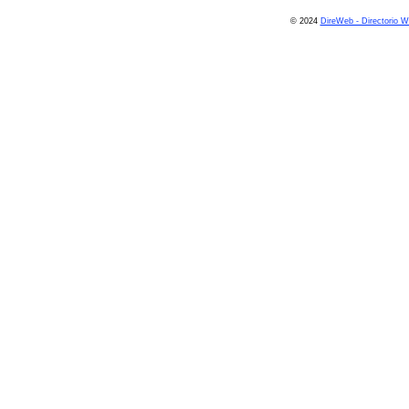
© 2024
DireWeb - Directorio 