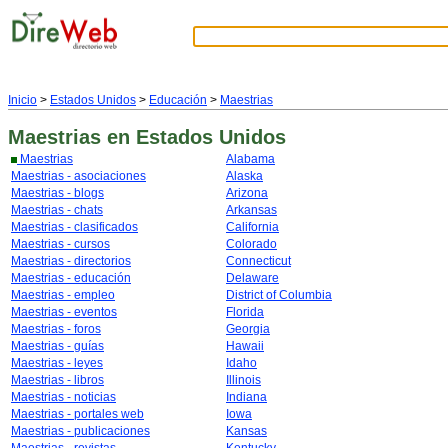
Inicio
>
Estados Unidos
>
Educación
>
Maestrias
Maestrias
en Estados Unidos
Maestrias
Alabama
Maestrias - asociaciones
Alaska
Maestrias - blogs
Arizona
Maestrias - chats
Arkansas
Maestrias - clasificados
California
Maestrias - cursos
Colorado
Maestrias - directorios
Connecticut
Maestrias - educación
Delaware
Maestrias - empleo
District of Columbia
Maestrias - eventos
Florida
Maestrias - foros
Georgia
Maestrias - guías
Hawaii
Maestrias - leyes
Idaho
Maestrias - libros
Illinois
Maestrias - noticias
Indiana
Maestrias - portales web
Iowa
Maestrias - publicaciones
Kansas