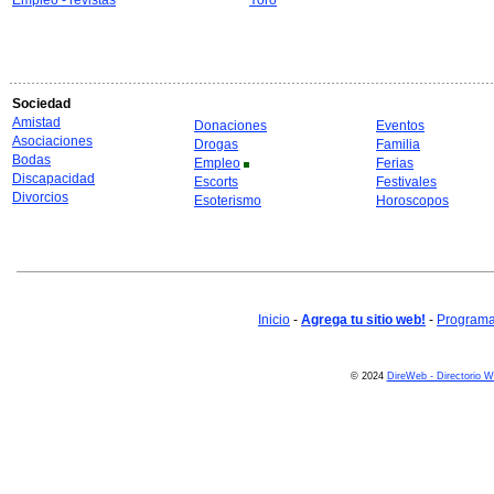
Empleo - revistas
Yoro
Sociedad
Amistad
Donaciones
Eventos
Asociaciones
Drogas
Familia
Bodas
Empleo
Ferias
Discapacidad
Escorts
Festivales
Divorcios
Esoterismo
Horoscopos
Inicio
-
Agrega tu sitio web!
-
Programa 
© 2024
DireWeb - Directorio 