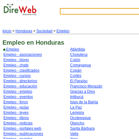
Inicio
>
Honduras
>
Sociedad
>
Empleo
Empleo
en Honduras
Empleo
Atlántida
Empleo - asociaciones
Choluteca
Empleo - blogs
Colón
Empleo - chats
Comayagua
Empleo - clasificados
Copán
Empleo - cursos
Cortés
Empleo - directorios
El Paraíso
Empleo - educación
Francisco Morazán
Empleo - empleo
Gracias a Dios
Empleo - eventos
Intibucá
Empleo - foros
Islas de la Bahía
Empleo - guías
La Paz
Empleo - leyes
Lempira
Empleo - libros
Ocotepeque
Empleo - noticias
Olancho
Empleo - portales web
Santa Bárbara
Empleo - publicaciones
Valle