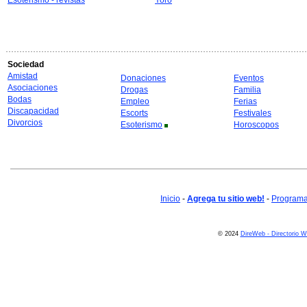
Esoterismo - revistas
Yoro
Sociedad
Amistad
Donaciones
Eventos
Asociaciones
Drogas
Familia
Bodas
Empleo
Ferias
Discapacidad
Escorts
Festivales
Divorcios
Esoterismo
Horoscopos
Inicio
-
Agrega tu sitio web!
-
Programa 
© 2024
DireWeb - Directorio 