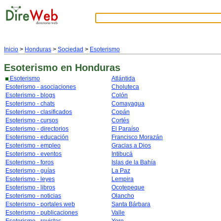
Inicio
>
Honduras
>
Sociedad
>
Esoterismo
Esoterismo
en Honduras
Esoterismo
Atlántida
Esoterismo - asociaciones
Choluteca
Esoterismo - blogs
Colón
Esoterismo - chats
Comayagua
Esoterismo - clasificados
Copán
Esoterismo - cursos
Cortés
Esoterismo - directorios
El Paraíso
Esoterismo - educación
Francisco Morazán
Esoterismo - empleo
Gracias a Dios
Esoterismo - eventos
Intibucá
Esoterismo - foros
Islas de la Bahía
Esoterismo - guías
La Paz
Esoterismo - leyes
Lempira
Esoterismo - libros
Ocotepeque
Esoterismo - noticias
Olancho
Esoterismo - portales web
Santa Bárbara
Esoterismo - publicaciones
Valle