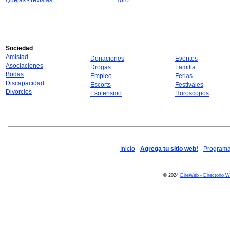
Quejas - revistas
Yoro
Sociedad
Amistad
Donaciones
Eventos
Asociaciones
Drogas
Familia
Bodas
Empleo
Ferias
Discapacidad
Escorts
Festivales
Divorcios
Esoterismo
Horoscopos
Inicio
-
Agrega tu sitio web!
-
Programa 
© 2024
DireWeb - Directorio 