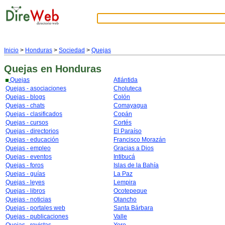
Inicio
>
Honduras
>
Sociedad
>
Quejas
Quejas
en Honduras
Quejas
Atlántida
Quejas - asociaciones
Choluteca
Quejas - blogs
Colón
Quejas - chats
Comayagua
Quejas - clasificados
Copán
Quejas - cursos
Cortés
Quejas - directorios
El Paraíso
Quejas - educación
Francisco Morazán
Quejas - empleo
Gracias a Dios
Quejas - eventos
Intibucá
Quejas - foros
Islas de la Bahía
Quejas - guías
La Paz
Quejas - leyes
Lempira
Quejas - libros
Ocotepeque
Quejas - noticias
Olancho
Quejas - portales web
Santa Bárbara
Quejas - publicaciones
Valle