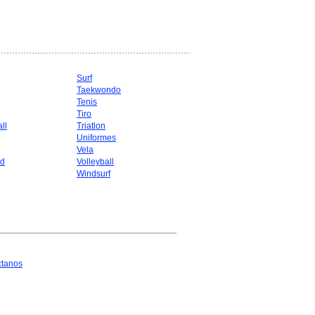
Surf
Taekwondo
g
Tenis
Tiro
ll
Triatlon
Uniformes
Vela
d
Volleyball
Windsurf
ctanos