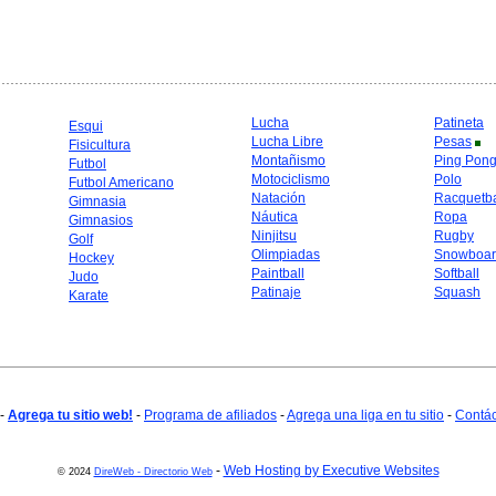
Lucha
Patineta
Esqui
Lucha Libre
Pesas
Fisicultura
Montañismo
Ping Pon
Futbol
Motociclismo
Polo
Futbol Americano
Natación
Racquetba
Gimnasia
Náutica
Ropa
Gimnasios
Ninjitsu
Rugby
Golf
Olimpiadas
Snowboar
Hockey
Paintball
Softball
Judo
Patinaje
Squash
Karate
-
Agrega tu sitio web!
-
Programa de afiliados
-
Agrega una liga en tu sitio
-
Contá
-
Web Hosting by Executive Websites
© 2024
DireWeb - Directorio Web