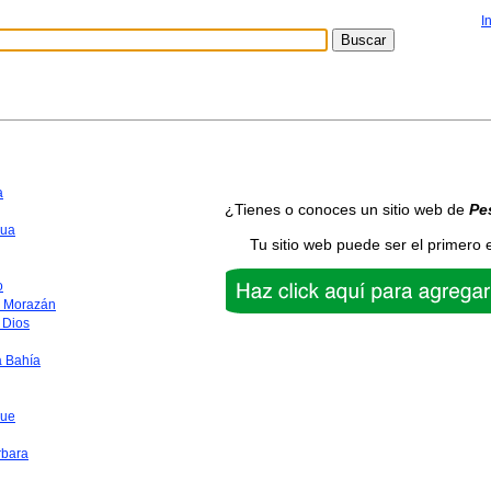
I
a
¿Tienes o conoces un sitio web de
Pe
ua
Tu sitio web puede ser el primero 
o
o Morazán
 Dios
a Bahía
que
rbara