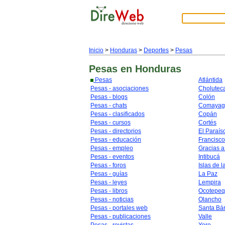
Inicio
>
Honduras
>
Deportes
>
Pesas
Pesas
en Honduras
Pesas
Atlántida
Pesas - asociaciones
Cholutec
Pesas - blogs
Colón
Pesas - chats
Comayag
Pesas - clasificados
Copán
Pesas - cursos
Cortés
Pesas - directorios
El Paraís
Pesas - educación
Francisc
Pesas - empleo
Gracias a
Pesas - eventos
Intibucá
Pesas - foros
Islas de l
Pesas - guías
La Paz
Pesas - leyes
Lempira
Pesas - libros
Ocotepe
Pesas - noticias
Olancho
Pesas - portales web
Santa Bá
Pesas - publicaciones
Valle