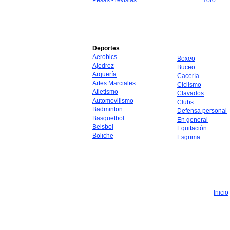
Pesas - revistas
Yoro
Deportes
Aerobics
Boxeo
Ajedrez
Buceo
Arquería
Cacería
Artes Marciales
Ciclismo
Atletismo
Clavados
Automovilismo
Clubs
Badminton
Defensa personal
Basquetbol
En general
Beisbol
Equitación
Boliche
Esgrima
Inicio