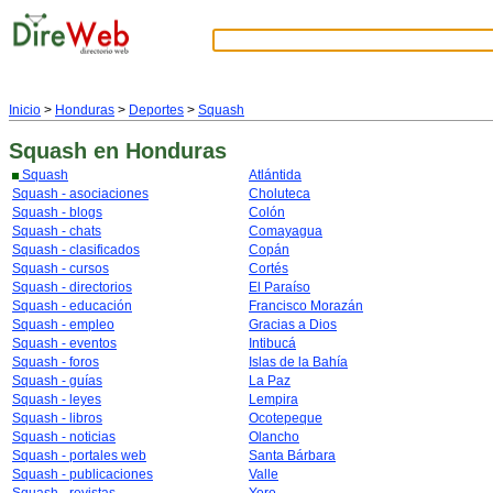
Inicio
>
Honduras
>
Deportes
>
Squash
Squash
en Honduras
Squash
Atlántida
Squash - asociaciones
Choluteca
Squash - blogs
Colón
Squash - chats
Comayagua
Squash - clasificados
Copán
Squash - cursos
Cortés
Squash - directorios
El Paraíso
Squash - educación
Francisco Morazán
Squash - empleo
Gracias a Dios
Squash - eventos
Intibucá
Squash - foros
Islas de la Bahía
Squash - guías
La Paz
Squash - leyes
Lempira
Squash - libros
Ocotepeque
Squash - noticias
Olancho
Squash - portales web
Santa Bárbara
Squash - publicaciones
Valle