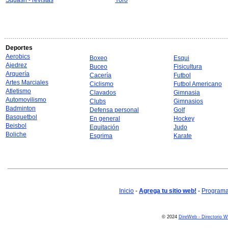
Squash - revistas
Yoro
Deportes
Aerobics
Boxeo
Esqui
Ajedrez
Buceo
Fisicultura
Arquería
Cacería
Futbol
Artes Marciales
Ciclismo
Futbol Americano
Atletismo
Clavados
Gimnasia
Automovilismo
Clubs
Gimnasios
Badminton
Defensa personal
Golf
Basquetbol
En general
Hockey
Beisbol
Equitación
Judo
Boliche
Esgrima
Karate
Inicio
-
Agrega tu sitio web!
-
Programa 
© 2024
DireWeb - Directorio 