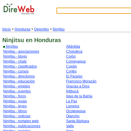
Inicio
>
Honduras
>
Deportes
>
Ninjitsu
Ninjitsu
en Honduras
Ninjitsu
Atlántida
Ninjitsu - asociaciones
Choluteca
Ninjitsu - blogs
Colón
Ninjitsu - chats
Comayagua
Ninjitsu - clasificados
Copán
Ninjitsu - cursos
Cortés
Ninjitsu - directorios
El Paraíso
Ninjitsu - educación
Francisco Morazán
Ninjitsu - empleo
Gracias a Dios
Ninjitsu - eventos
Intibucá
Ninjitsu - foros
Islas de la Bahía
Ninjitsu - guías
La Paz
Ninjitsu - leyes
Lempira
Ninjitsu - libros
Ocotepeque
Ninjitsu - noticias
Olancho
Ninjitsu - portales web
Santa Bárbara
Ninjitsu - publicaciones
Valle