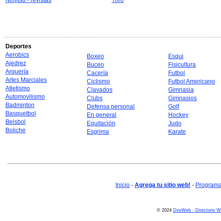
Ninjitsu - revistas
Yoro
Deportes
Aerobics
Boxeo
Esqui
Ajedrez
Buceo
Fisicultura
Arquería
Cacería
Futbol
Artes Marciales
Ciclismo
Futbol Americano
Atletismo
Clavados
Gimnasia
Automovilismo
Clubs
Gimnasios
Badminton
Defensa personal
Golf
Basquetbol
En general
Hockey
Beisbol
Equitación
Judo
Boliche
Esgrima
Karate
Inicio
-
Agrega tu sitio web!
-
Programa 
© 2024
DireWeb - Directorio 