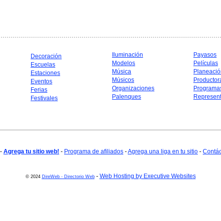
Iluminación
Payasos
Decoración
Modelos
Películas
Escuelas
Música
Planeació
Estaciones
Músicos
Productor
Eventos
Organizaciones
Programa
Ferias
Palenques
Represent
Festivales
-
Agrega tu sitio web!
-
Programa de afiliados
-
Agrega una liga en tu sitio
-
Contá
-
Web Hosting by Executive Websites
© 2024
DireWeb - Directorio Web