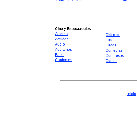
Teatro - revistas
Yoro
Cine y Espectáculos
Actores
Chismes
Actrices
Cine
Audio
Circos
Auditorios
Comedias
Baile
Congresos
Cantantes
Cursos
Inicio