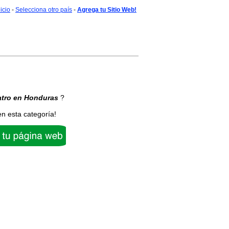
nicio
-
Selecciona otro país
-
Agrega tu Sitio Web!
atro
en Honduras
?
en esta categoría!