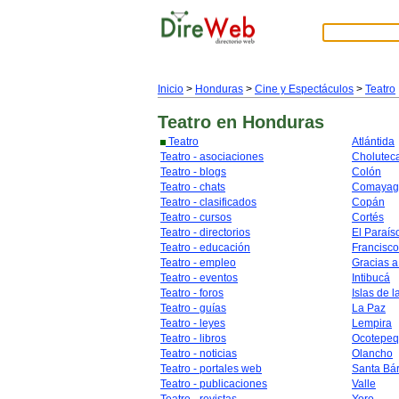
Inicio
>
Honduras
>
Cine y Espectáculos
>
Teatro
Teatro
en Honduras
Teatro
Atlántida
Teatro - asociaciones
Cholutec
Teatro - blogs
Colón
Teatro - chats
Comayag
Teatro - clasificados
Copán
Teatro - cursos
Cortés
Teatro - directorios
El Paraís
Teatro - educación
Francisc
Teatro - empleo
Gracias a
Teatro - eventos
Intibucá
Teatro - foros
Islas de l
Teatro - guías
La Paz
Teatro - leyes
Lempira
Teatro - libros
Ocotepe
Teatro - noticias
Olancho
Teatro - portales web
Santa Bá
Teatro - publicaciones
Valle