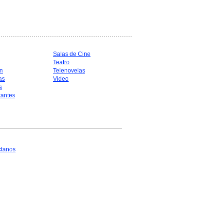
Salas de Cine
Teatro
n
Telenovelas
as
Video
s
antes
ctanos