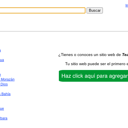
I
a
¿Tienes o conoces un sitio web de
Te
ua
Tu sitio web puede ser el primero 
o
o Morazán
 Dios
a Bahía
que
rbara