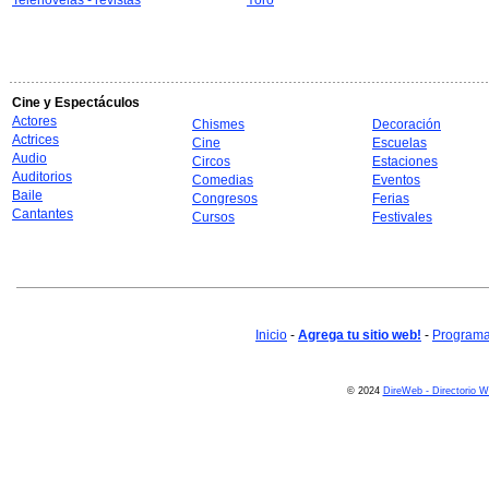
Telenovelas - revistas
Yoro
Cine y Espectáculos
Actores
Chismes
Decoración
Actrices
Cine
Escuelas
Audio
Circos
Estaciones
Auditorios
Comedias
Eventos
Baile
Congresos
Ferias
Cantantes
Cursos
Festivales
Inicio
-
Agrega tu sitio web!
-
Programa 
© 2024
DireWeb - Directorio 