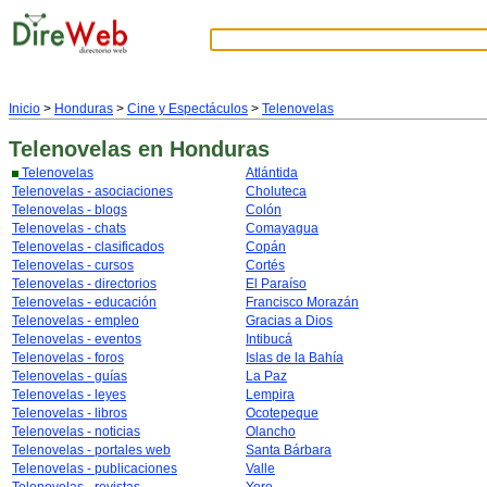
Inicio
>
Honduras
>
Cine y Espectáculos
>
Telenovelas
Telenovelas
en Honduras
Telenovelas
Atlántida
Telenovelas - asociaciones
Choluteca
Telenovelas - blogs
Colón
Telenovelas - chats
Comayagua
Telenovelas - clasificados
Copán
Telenovelas - cursos
Cortés
Telenovelas - directorios
El Paraíso
Telenovelas - educación
Francisco Morazán
Telenovelas - empleo
Gracias a Dios
Telenovelas - eventos
Intibucá
Telenovelas - foros
Islas de la Bahía
Telenovelas - guías
La Paz
Telenovelas - leyes
Lempira
Telenovelas - libros
Ocotepeque
Telenovelas - noticias
Olancho
Telenovelas - portales web
Santa Bárbara
Telenovelas - publicaciones
Valle