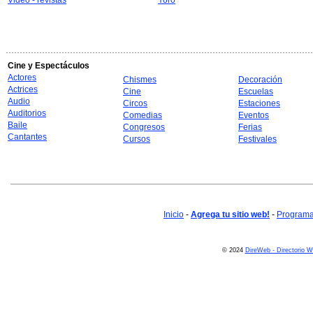
Video - revistas
Yoro
Cine y Espectáculos
Actores
Chismes
Decoración
Actrices
Cine
Escuelas
Audio
Circos
Estaciones
Auditorios
Comedias
Eventos
Baile
Congresos
Ferias
Cantantes
Cursos
Festivales
Inicio
-
Agrega tu sitio web!
-
Programa 
© 2024
DireWeb - Directorio 