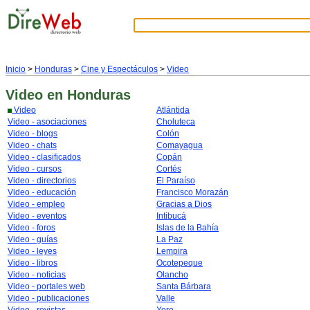
Inicio
>
Honduras
>
Cine y Espectáculos
>
Video
Video
en Honduras
Video
Atlántida
Video - asociaciones
Choluteca
Video - blogs
Colón
Video - chats
Comayagua
Video - clasificados
Copán
Video - cursos
Cortés
Video - directorios
El Paraíso
Video - educación
Francisco Morazán
Video - empleo
Gracias a Dios
Video - eventos
Intibucá
Video - foros
Islas de la Bahía
Video - guías
La Paz
Video - leyes
Lempira
Video - libros
Ocotepeque
Video - noticias
Olancho
Video - portales web
Santa Bárbara
Video - publicaciones
Valle