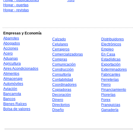
Hogar - publicaciones
Yoro
Hogar - puertas
Hogar - revistas
Empresas y Economía
Abarrotes
Calzado
Distribuidores
Abogados
Celulares
Electrónicos
Acciones
Cerrajeros
Empleo
Acero
Comercializadoras
En Casa
Aduanas
Compras
Estadísticas
Agricultura
Comunicación
Exportación
Aires Acondicionados
Construcción
Exterminadores
Alimentos
Consultoría
Fabricantes
Almacenaje
Contabilidad
Ferreterías
Automóviles
Coordinadores
Fierro
Aviación
Copiadoras
Financiamiento
Bancarrota
Decoración
Florerías
Bancos
Dinero
Forex
Bienes Raíces
Directorios
Franquicias
Bolsa de valores
Diseño
Ganadería