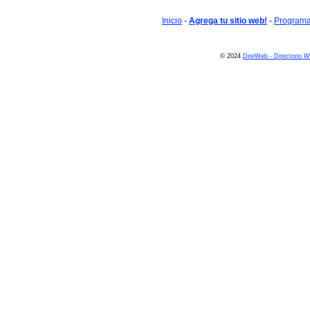
Inicio
-
Agrega tu sitio web!
-
Programa 
© 2024
DireWeb - Directorio 