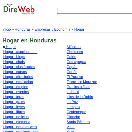
Inicio
>
Honduras
>
Empresas y Economía
>
Hogar
Hogar
en Honduras
Hogar
Atlántida
Hogar - asociaciones
Choluteca
Hogar - blogs
Colón
Hogar - chats
Comayagua
Hogar - clasificados
Copán
Hogar - cursos
Cortés
Hogar - directorios
El Paraíso
Hogar - educación
Francisco Morazán
Hogar - empleo
Gracias a Dios
Hogar - eventos
Intibucá
Hogar - foros
Islas de la Bahía
Hogar - guías
La Paz
Hogar - leyes
Lempira
Hogar - libros
Ocotepeque
Hogar - noticias
Olancho
Hogar - plomería
Santa Bárbara
Hogar - portales web
Valle