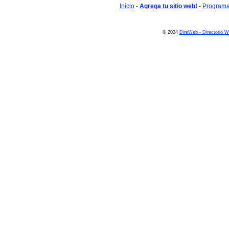
Inicio
-
Agrega tu sitio web!
-
Programa 
© 2024
DireWeb - Directorio 