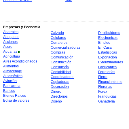
Aduanas - revistas
Yoro
Empresas y Economía
Abarrotes
Calzado
Distribuidores
Abogados
Celulares
Electrónicos
Acciones
Cerrajeros
Empleo
Acero
Comercializadoras
En Casa
Aduanas
Compras
Estadísticas
Agricultura
Comunicación
Exportación
Aires Acondicionados
Construcción
Exterminadores
Alimentos
Consultoría
Fabricantes
Almacenaje
Contabilidad
Ferreterías
Automóviles
Coordinadores
Fierro
Aviación
Copiadoras
Financiamiento
Bancarrota
Decoración
Florerías
Bancos
Dinero
Forex
Bienes Raíces
Directorios
Franquicias
Bolsa de valores
Diseño
Ganadería