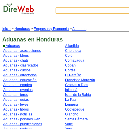
Inicio
>
Honduras
>
Empresas y Economía
>
Aduanas
Aduanas
en Honduras
Aduanas
Atlántida
Aduanas - asociaciones
Choluteca
Aduanas - blogs
Colón
Aduanas - chats
Comayagua
Aduanas - clasificados
Copán
Aduanas - cursos
Cortés
Aduanas - directorios
El Paraíso
Aduanas - educación
Francisco Morazán
Aduanas - empleo
Gracias a Dios
Aduanas - eventos
Intibucá
Aduanas - foros
Islas de la Bahía
Aduanas - guías
La Paz
Aduanas - leyes
Lempira
Aduanas - libros
Ocotepeque
Aduanas - noticias
Olancho
Aduanas - portales web
Santa Bárbara
Aduanas - publicaciones
Valle