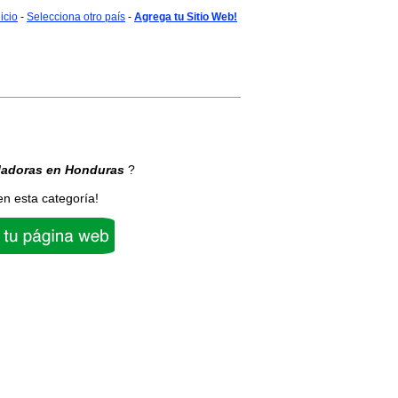
nicio
-
Selecciona otro país
-
Agrega tu Sitio Web!
ladoras
en Honduras
?
en esta categoría!