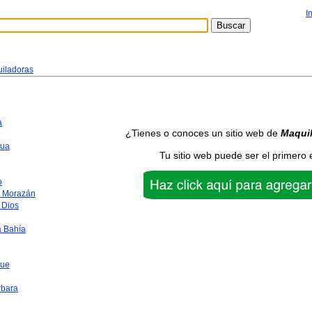
I
iladoras
a
¿Tienes o conoces un sitio web de
Maqui
ua
Tu sitio web puede ser el primero 
o
o Morazán
 Dios
a Bahía
que
rbara