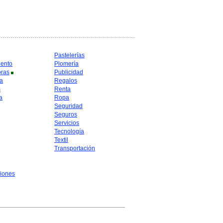
Pastelerías
iento
Plomería
oras
Publicidad
a
Regalos
s
Renta
a
Ropa
Seguridad
Seguros
Servicios
Tecnología
Textil
Transportación
iones