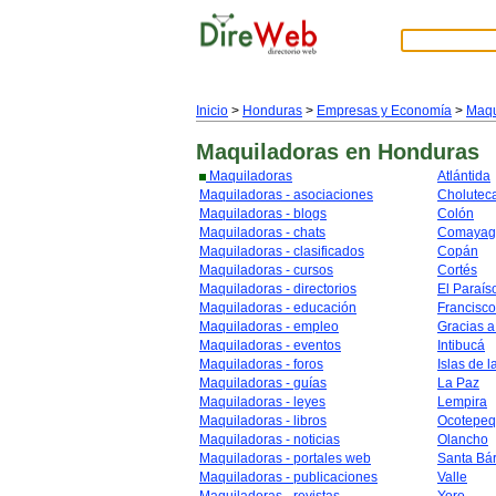
Inicio
>
Honduras
>
Empresas y Economía
>
Maqu
Maquiladoras
en Honduras
Maquiladoras
Atlántida
Maquiladoras - asociaciones
Cholutec
Maquiladoras - blogs
Colón
Maquiladoras - chats
Comayag
Maquiladoras - clasificados
Copán
Maquiladoras - cursos
Cortés
Maquiladoras - directorios
El Paraís
Maquiladoras - educación
Francisc
Maquiladoras - empleo
Gracias a
Maquiladoras - eventos
Intibucá
Maquiladoras - foros
Islas de l
Maquiladoras - guías
La Paz
Maquiladoras - leyes
Lempira
Maquiladoras - libros
Ocotepe
Maquiladoras - noticias
Olancho
Maquiladoras - portales web
Santa Bá
Maquiladoras - publicaciones
Valle