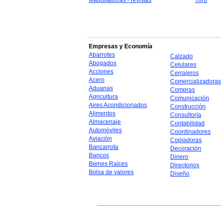
Maquiladoras - revistas
Yoro
Empresas y Economía
Abarrotes
Calzado
Abogados
Celulares
Acciones
Cerrajeros
Acero
Comercializadoras
Aduanas
Compras
Agricultura
Comunicación
Aires Acondicionados
Construcción
Alimentos
Consultoría
Almacenaje
Contabilidad
Automóviles
Coordinadores
Aviación
Copiadoras
Bancarrota
Decoración
Bancos
Dinero
Bienes Raíces
Directorios
Bolsa de valores
Diseño