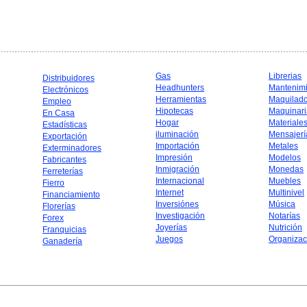
Gas
Librerias
Distribuidores
Headhunters
Mantenim
Electrónicos
Herramientas
Maquilad
Empleo
Hipotecas
Maquinari
En Casa
Hogar
Materiale
Estadísticas
iluminación
Mensajerí
Exportación
Importación
Metales
Exterminadores
Impresión
Modelos
Fabricantes
Inmigración
Monedas
Ferreterías
Internacional
Muebles
Fierro
Internet
Multinivel
Financiamiento
Inversiónes
Música
Florerías
Investigación
Notarías
Forex
Joyerías
Nutrición
Franquicias
Juegos
Organizac
Ganadería