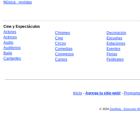
Música - revistas
Cine y Espectáculos
Actores
Chismes
Decoración
Actrices
Cine
Escuelas
Audio
Circos
Estaciones
Auditorios
Comedias
Eventos
Baile
Congresos
Ferias
Cantantes
Cursos
Festivales
Inicio
-
Agrega tu sitio web!
-
Programa 
© 2024
DireWeb - Directorio 