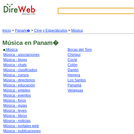
Inicio
>
Panam�
>
Cine y Espectáculos
>
Música
Música
en Panam�
Música
Bocas del Toro
Música - asociaciones
Chiriquí
Música - blogs
Coclé
Música - chats
Colón
Música - clasificados
Darién
Música - cursos
Herrera
Música - directorios
Los Santos
Música - educación
Panamá
Música - empleo
Veraguas
Música - eventos
Música - foros
Música - guías
Música - leyes
Música - libros
Música - noticias
Música - portales web
Música - publicaciones