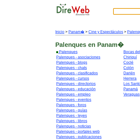
Inicio
>
Panam�
>
Cine y Espectáculos
>
Palenq
Palenques
en Panam�
Palenques
Bocas del
Palenques - asociaciones
Chiriquí
Palenques - blogs
Coclé
Palenques - chats
Colón
Palenques - clasificados
Darién
Palenques - cursos
Herrera
Palenques - directorios
Los Sant
Palenques - educación
Panamá
Palenques - empleo
Veraguas
Palenques - eventos
Palenques - foros
Palenques - guías
Palenques - leyes
Palenques - libros
Palenques - noticias
Palenques - portales web
Palenques - publicaciones