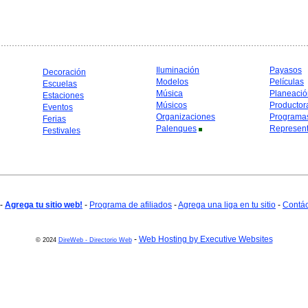
Iluminación
Payasos
Decoración
Modelos
Películas
Escuelas
Música
Planeació
Estaciones
Músicos
Productor
Eventos
Organizaciones
Programa
Ferias
Palenques
Represent
Festivales
-
Agrega tu sitio web!
-
Programa de afiliados
-
Agrega una liga en tu sitio
-
Contá
-
Web Hosting by Executive Websites
© 2024
DireWeb - Directorio Web