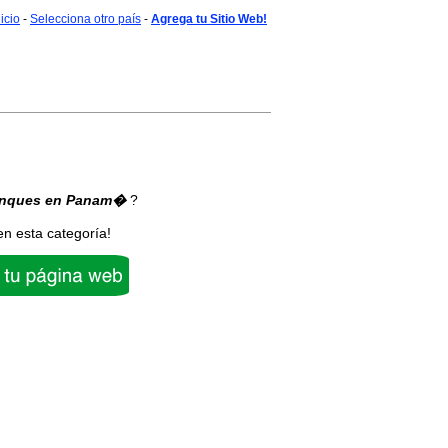
nicio
-
Selecciona otro país
-
Agrega tu Sitio Web!
enques
en Panam�
?
en esta categoría!