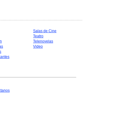
Salas de Cine
Teatro
n
Telenovelas
as
Video
s
antes
ctanos