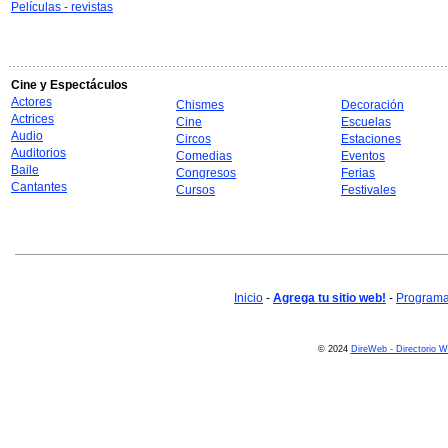
Películas - revistas
Cine y Espectáculos
Actores
Chismes
Decoración
Actrices
Cine
Escuelas
Audio
Circos
Estaciones
Auditorios
Comedias
Eventos
Baile
Congresos
Ferias
Cantantes
Cursos
Festivales
Inicio
-
Agrega tu sitio web!
-
Programa 
© 2024
DireWeb - Directorio 