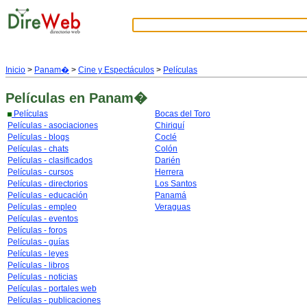
Inicio
>
Panam�
>
Cine y Espectáculos
>
Películas
Películas
en Panam�
Películas
Bocas del Toro
Películas - asociaciones
Chiriquí
Películas - blogs
Coclé
Películas - chats
Colón
Películas - clasificados
Darién
Películas - cursos
Herrera
Películas - directorios
Los Santos
Películas - educación
Panamá
Películas - empleo
Veraguas
Películas - eventos
Películas - foros
Películas - guías
Películas - leyes
Películas - libros
Películas - noticias
Películas - portales web
Películas - publicaciones