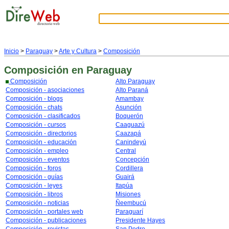
Inicio
>
Paraguay
>
Arte y Cultura
>
Composición
Composición
en Paraguay
Composición
Alto Paraguay
Composición - asociaciones
Alto Paraná
Composición - blogs
Amambay
Composición - chats
Asunción
Composición - clasificados
Boquerón
Composición - cursos
Caaguazú
Composición - directorios
Caazapá
Composición - educación
Canindeyú
Composición - empleo
Central
Composición - eventos
Concepción
Composición - foros
Cordillera
Composición - guías
Guairá
Composición - leyes
Itapúa
Composición - libros
Misiones
Composición - noticias
Ñeembucú
Composición - portales web
Paraguarí
Composición - publicaciones
Presidente Hayes