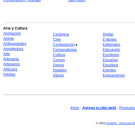
Composición - revistas
San Pedro
Arte y Cultura
Animación
Cerámica
Digital
Anime
Cine
E-Books
Antiguedades
Composición
Editoriales
Arquitectura
Convocatorias
Educación
Arte
Cultura
Escritores
Artesanía
Cursos
Escuelas
Artesanos
Danza
Escultura
Artículos
Detalles
Eventos
Artistas
Dibujo
Exposiciones
Inicio
-
Agrega tu sitio web!
-
Programa 
© 2024
DireWeb - Directorio 