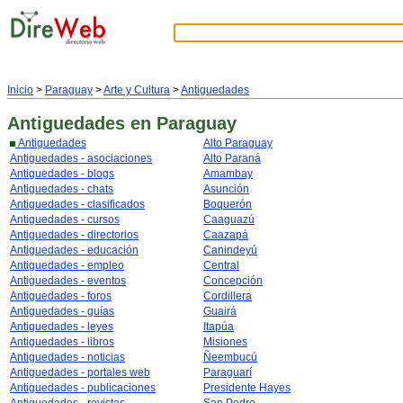
Inicio
>
Paraguay
>
Arte y Cultura
>
Antiguedades
Antiguedades
en Paraguay
Antiguedades
Alto Paraguay
Antiguedades - asociaciones
Alto Paraná
Antiguedades - blogs
Amambay
Antiguedades - chats
Asunción
Antiguedades - clasificados
Boquerón
Antiguedades - cursos
Caaguazú
Antiguedades - directorios
Caazapá
Antiguedades - educación
Canindeyú
Antiguedades - empleo
Central
Antiguedades - eventos
Concepción
Antiguedades - foros
Cordillera
Antiguedades - guías
Guairá
Antiguedades - leyes
Itapúa
Antiguedades - libros
Misiones
Antiguedades - noticias
Ñeembucú
Antiguedades - portales web
Paraguarí
Antiguedades - publicaciones
Presidente Hayes