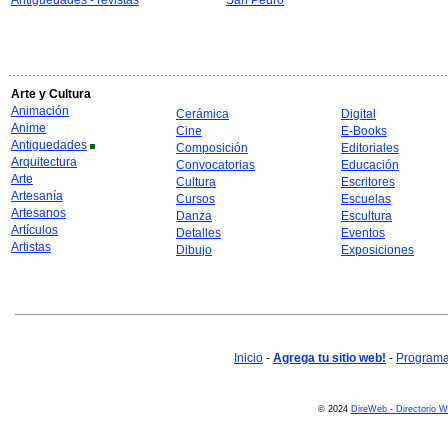
Antiguedades - revistas
San Pedro
Arte y Cultura
Animación
Cerámica
Digital
Anime
Cine
E-Books
Antiguedades
Composición
Editoriales
Arquitectura
Convocatorias
Educación
Arte
Cultura
Escritores
Artesanía
Cursos
Escuelas
Artesanos
Danza
Escultura
Artículos
Detalles
Eventos
Artistas
Dibujo
Exposiciones
Inicio
-
Agrega tu sitio web!
-
Programa 
© 2024
DireWeb - Directorio 