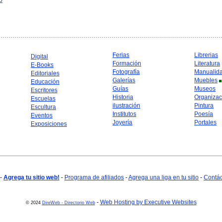
o
Ferias
Librerias
Digital
Formación
Literatura
E-Books
Fotografía
Manualid
Editoriales
Galerías
Muebles
Educación
Guías
Museos
Escritores
Historia
Organizac
Escuelas
ilustración
Pintura
Escultura
Institutos
Poesía
Eventos
Joyería
Portales
Exposiciones
-
Agrega tu sitio web!
-
Programa de afiliados
-
Agrega una liga en tu sitio
-
Contá
-
Web Hosting by Executive Websites
© 2024
DireWeb - Directorio Web