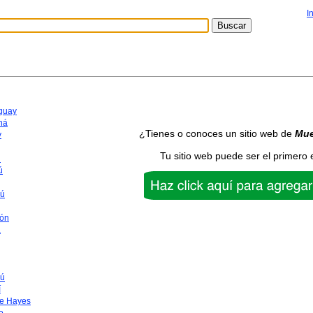
I
aguay
ná
¿Tienes o conoces un sitio web de
Mue
y
Tu sitio web puede ser el primero 
n
ú
yú
ón
a
ú
í
te Hayes