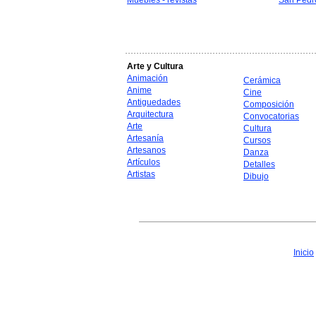
Muebles - revistas
San Pedr
Arte y Cultura
Animación
Cerámica
Anime
Cine
Antiguedades
Composición
Arquitectura
Convocatorias
Arte
Cultura
Artesanía
Cursos
Artesanos
Danza
Artículos
Detalles
Artistas
Dibujo
Inicio