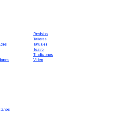
Revistas
Talleres
ades
Tatuajes
Teatro
Tradiciones
iones
Video
ctanos