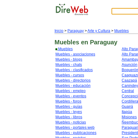
Inicio
>
Paraguay
>
Arte y Cultura
>
Muebles
Muebles
en Paraguay
Muebles
Alto Par
Muebles - asociaciones
Alto Para
Muebles - blogs
Amamba
Muebles - chats
Asunción
Muebles - clasificados
Boqueró
Muebles - cursos
Caaguaz
Muebles - directorios
Caazapá
Muebles - educación
Caninde
Muebles - empleo
Central
Muebles - eventos
Concepci
Muebles - foros
Cordiller
Muebles - guías
Guairá
Muebles - leyes
Itapúa
Muebles - libros
Misiones
Muebles - noticias
Ñeembuc
Muebles - portales web
Paraguar
Muebles - publicaciones
Presiden