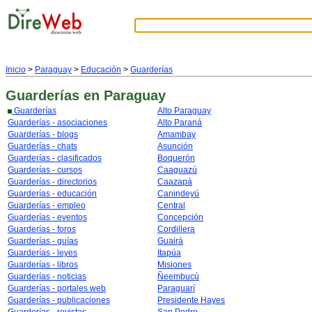
Inicio
>
Paraguay
>
Educación
>
Guarderías
Guarderías
en Paraguay
Guarderías
Alto Paraguay
Guarderías - asociaciones
Alto Paraná
Guarderías - blogs
Amambay
Guarderías - chats
Asunción
Guarderías - clasificados
Boquerón
Guarderías - cursos
Caaguazú
Guarderías - directorios
Caazapá
Guarderías - educación
Canindeyú
Guarderías - empleo
Central
Guarderías - eventos
Concepción
Guarderías - foros
Cordillera
Guarderías - guías
Guairá
Guarderías - leyes
Itapúa
Guarderías - libros
Misiones
Guarderías - noticias
Ñeembucú
Guarderías - portales web
Paraguarí
Guarderías - publicaciones
Presidente Hayes