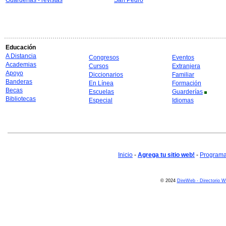
Guarderías - revistas
San Pedro
Educación
A Distancia
Congresos
Eventos
Academias
Cursos
Extranjera
Apoyo
Diccionarios
Familiar
Banderas
En Línea
Formación
Becas
Escuelas
Guarderías
Bibliotecas
Especial
Idiomas
Inicio
-
Agrega tu sitio web!
-
Programa 
© 2024
DireWeb - Directorio 