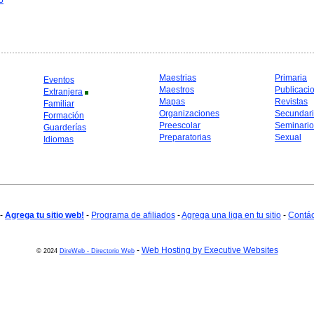
o
Maestrias
Primaria
Eventos
Maestros
Publicaci
Extranjera
Mapas
Revistas
Familiar
Organizaciones
Secundar
Formación
Preescolar
Seminario
Guarderías
Preparatorias
Sexual
Idiomas
-
Agrega tu sitio web!
-
Programa de afiliados
-
Agrega una liga en tu sitio
-
Contá
-
Web Hosting by Executive Websites
© 2024
DireWeb - Directorio Web