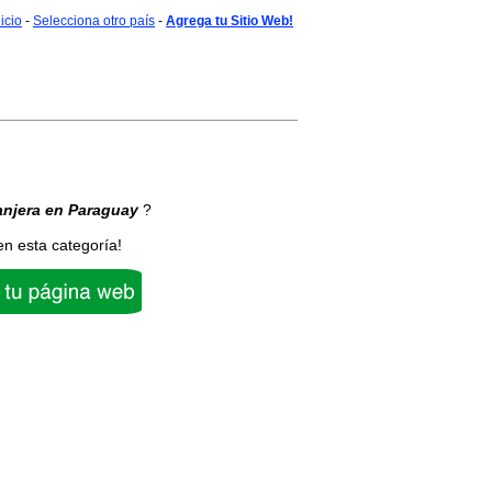
nicio
-
Selecciona otro país
-
Agrega tu Sitio Web!
anjera
en Paraguay
?
en esta categoría!