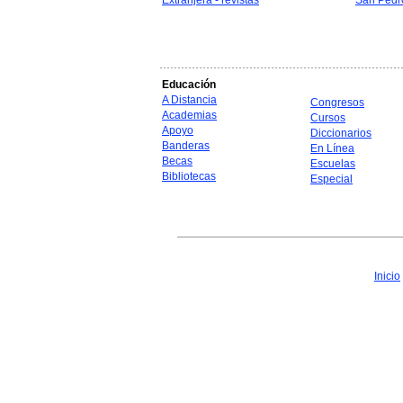
Extranjera - revistas
San Pedr
Educación
A Distancia
Congresos
Academias
Cursos
Apoyo
Diccionarios
Banderas
En Línea
Becas
Escuelas
Bibliotecas
Especial
Inicio