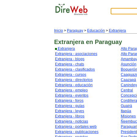
Inicio
>
Paraguay
>
Educación
>
Extranjera
Extranjera
en Paraguay
Extranjera
Alto Par
Extranjera - asociaciones
Alto Para
Extranjera - blogs
Amamba
Extranjera - chats
Asunción
Extranjera - clasificados
Boqueró
Extranjera - cursos
Caaguaz
Extranjera - directorios
Caazapá
Extranjera - educación
Caninde
Extranjera - empleo
Central
Extranjera - eventos
Concepci
Extranjera - foros
Cordiller
Extranjera - guías
Guairá
Extranjera - leyes
Itapúa
Extranjera - libros
Misiones
Extranjera - noticias
Ñeembuc
Extranjera - portales web
Paraguar
Extranjera - publicaciones
Presiden