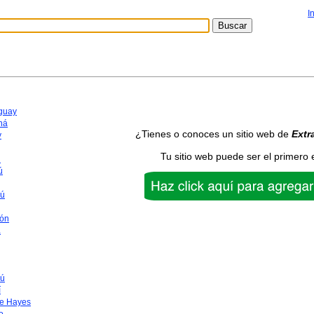
I
aguay
ná
¿Tienes o conoces un sitio web de
Extr
y
Tu sitio web puede ser el primero 
n
ú
yú
ón
a
ú
í
te Hayes