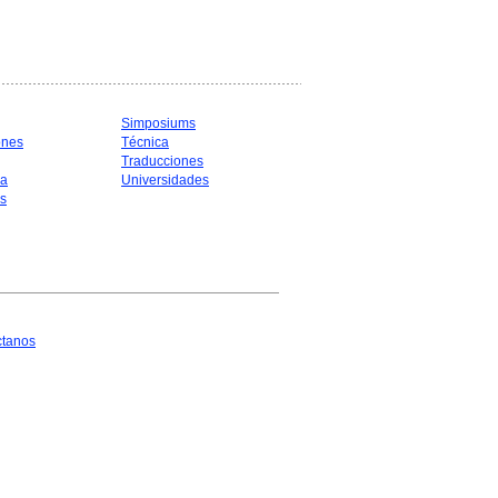
Simposiums
ones
Técnica
Traducciones
ia
Universidades
s
ctanos