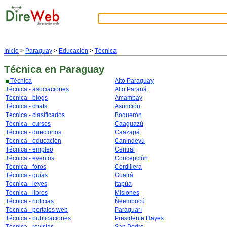
Inicio
>
Paraguay
>
Educación
>
Técnica
Técnica
en Paraguay
Técnica
Alto Paraguay
Técnica - asociaciones
Alto Paraná
Técnica - blogs
Amambay
Técnica - chats
Asunción
Técnica - clasificados
Boquerón
Técnica - cursos
Caaguazú
Técnica - directorios
Caazapá
Técnica - educación
Canindeyú
Técnica - empleo
Central
Técnica - eventos
Concepción
Técnica - foros
Cordillera
Técnica - guías
Guairá
Técnica - leyes
Itapúa
Técnica - libros
Misiones
Técnica - noticias
Ñeembucú
Técnica - portales web
Paraguarí
Técnica - publicaciones
Presidente Hayes