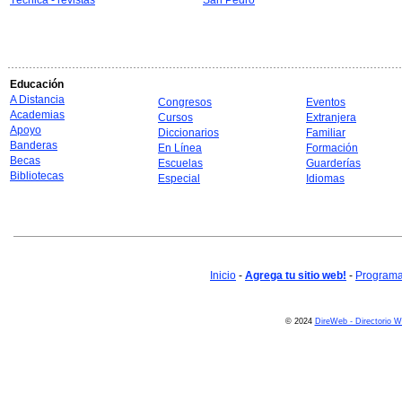
Técnica - revistas
San Pedro
Educación
A Distancia
Congresos
Eventos
Academias
Cursos
Extranjera
Apoyo
Diccionarios
Familiar
Banderas
En Línea
Formación
Becas
Escuelas
Guarderías
Bibliotecas
Especial
Idiomas
Inicio
-
Agrega tu sitio web!
-
Programa 
© 2024
DireWeb - Directorio 