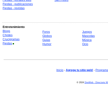
Fiestas - portales web
San Pedro
Fiestas - publicaciones
Fiestas - revistas
Entretenimiento
Blogs
Foros
Juegos
Chistes
Globos
Mascotas
Crucigramas
Guias
Música
Fiestas
Humor
Ocio
Inicio
-
Agrega tu sitio web!
-
Programa 
© 2024
DireWeb - Directorio 