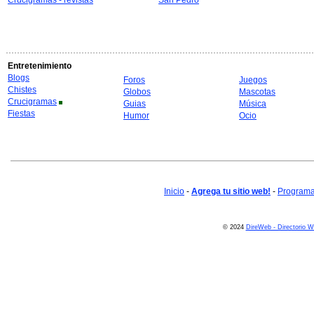
Crucigramas - revistas
San Pedro
Entretenimiento
Blogs
Foros
Juegos
Chistes
Globos
Mascotas
Crucigramas
Guias
Música
Fiestas
Humor
Ocio
Inicio
-
Agrega tu sitio web!
-
Programa 
© 2024
DireWeb - Directorio 