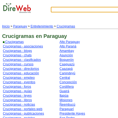
Inicio
>
Paraguay
>
Entretenimiento
>
Crucigramas
Crucigramas
en Paraguay
Crucigramas
Alto Paraguay
Crucigramas - asociaciones
Alto Paraná
Crucigramas - blogs
Amambay
Crucigramas - chats
Asunción
Crucigramas - clasificados
Boquerón
Crucigramas - cursos
Caaguazú
Crucigramas - directorios
Caazapá
Crucigramas - educación
Canindeyú
Crucigramas - empleo
Central
Crucigramas - eventos
Concepción
Crucigramas - foros
Cordillera
Crucigramas - guías
Guairá
Crucigramas - leyes
Itapúa
Crucigramas - libros
Misiones
Crucigramas - noticias
Ñeembucú
Crucigramas - portales web
Paraguarí
Crucigramas - publicaciones
Presidente Hayes