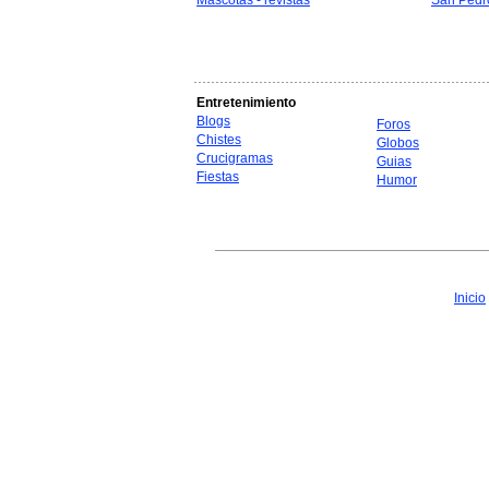
Mascotas - revistas
San Pedr
Entretenimiento
Blogs
Foros
Chistes
Globos
Crucigramas
Guias
Fiestas
Humor
Inicio