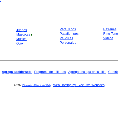
o
Para Niños
Refranes
Juegos
Pasatiempos
Ring Tone
Mascotas
Películas
Videos
Música
Personales
Ocio
-
Agrega tu sitio web!
-
Programa de afiliados
-
Agrega una liga en tu sitio
-
Contá
-
Web Hosting by Executive Websites
© 2024
DireWeb - Directorio Web