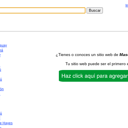
I
aguay
ná
¿Tienes o conoces un sitio web de
Mas
y
Tu sitio web puede ser el primero 
n
ú
yú
ón
a
ú
í
te Hayes