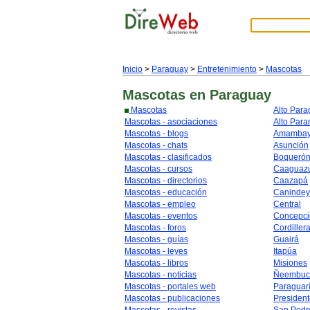
Inicio
>
Paraguay
>
Entretenimiento
>
Mascotas
Mascotas
en Paraguay
Mascotas
Alto Par
Mascotas - asociaciones
Alto Para
Mascotas - blogs
Amamba
Mascotas - chats
Asunción
Mascotas - clasificados
Boqueró
Mascotas - cursos
Caaguaz
Mascotas - directorios
Caazapá
Mascotas - educación
Caninde
Mascotas - empleo
Central
Mascotas - eventos
Concepci
Mascotas - foros
Cordiller
Mascotas - guías
Guairá
Mascotas - leyes
Itapúa
Mascotas - libros
Misiones
Mascotas - noticias
Ñeembuc
Mascotas - portales web
Paraguar
Mascotas - publicaciones
Presiden