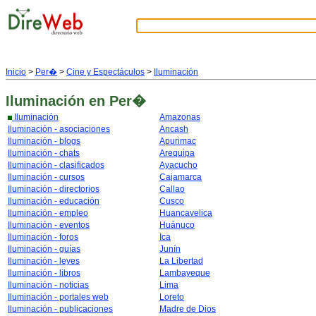
Inicio
>
Per�
>
Cine y Espectáculos
>
Iluminación
Iluminación
en Per�
Iluminación
Amazonas
Iluminación - asociaciones
Ancash
Iluminación - blogs
Apurimac
Iluminación - chats
Arequipa
Iluminación - clasificados
Ayacucho
Iluminación - cursos
Cajamarca
Iluminación - directorios
Callao
Iluminación - educación
Cusco
Iluminación - empleo
Huancavelica
Iluminación - eventos
Huánuco
Iluminación - foros
Ica
Iluminación - guías
Junín
Iluminación - leyes
La Libertad
Iluminación - libros
Lambayeque
Iluminación - noticias
Lima
Iluminación - portales web
Loreto
Iluminación - publicaciones
Madre de Dios