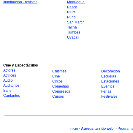
Iluminación - revistas
Moquegua
Pasco
Piura
Puno
San Martin
Tacna
Tumbes
Uyacali
Cine y Espectáculos
Actores
Chismes
Decoración
Actrices
Cine
Escuelas
Audio
Circos
Estaciones
Auditorios
Comedias
Eventos
Baile
Congresos
Ferias
Cantantes
Cursos
Festivales
Inicio
-
Agrega tu sitio web!
-
Programa 