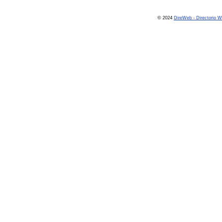
© 2024
DireWeb - Directorio 