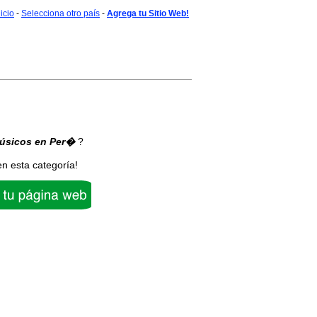
nicio
-
Selecciona otro país
-
Agrega tu Sitio Web!
úsicos
en Per�
?
en esta categoría!