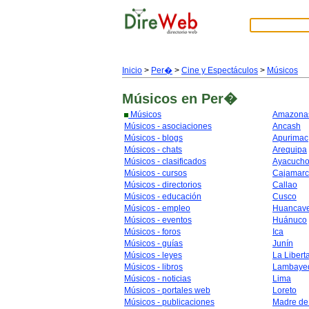
Inicio
>
Per�
>
Cine y Espectáculos
>
Músicos
Músicos
en Per�
Músicos
Amazona
Músicos - asociaciones
Ancash
Músicos - blogs
Apurimac
Músicos - chats
Arequipa
Músicos - clasificados
Ayacuch
Músicos - cursos
Cajamar
Músicos - directorios
Callao
Músicos - educación
Cusco
Músicos - empleo
Huancave
Músicos - eventos
Huánuco
Músicos - foros
Ica
Músicos - guías
Junín
Músicos - leyes
La Libert
Músicos - libros
Lambaye
Músicos - noticias
Lima
Músicos - portales web
Loreto
Músicos - publicaciones
Madre de