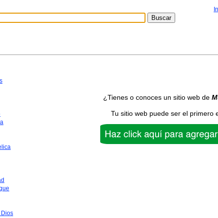
I
s
¿Tienes o conoces un sitio web de
M
Tu sitio web puede ser el primero 
o
ca
lica
ad
que
 Dios