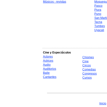
Músicos - revistas
Moquegu
Pasco
Piura
Puno
San Mart
Tacna
Tumbes
Uyacali
Cine y Espectáculos
Actores
Chismes
Actrices
Cine
Audio
Circos
Auditorios
Comedias
Baile
Congresos
Cantantes
Cursos
Inicio