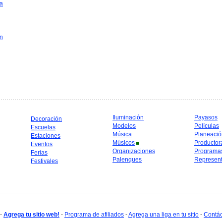
a
in
Iluminación
Payasos
Decoración
Modelos
Películas
Escuelas
Música
Planeació
Estaciones
Músicos
Productor
Eventos
Organizaciones
Programa
Ferias
Palenques
Represent
Festivales
-
Agrega tu sitio web!
-
Programa de afiliados
-
Agrega una liga en tu sitio
-
Contá