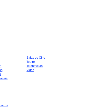
Salas de Cine
Teatro
n
Telenovelas
as
Video
s
antes
ctanos